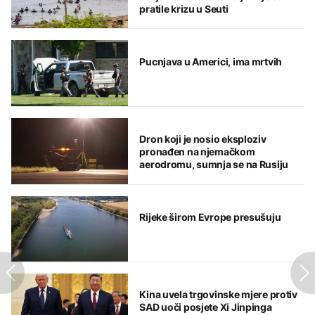
pratile krizu u Seuti
Pucnjava u Americi, ima mrtvih
Dron koji je nosio eksploziv
pronađen na njemačkom
aerodromu, sumnja se na Rusiju
Rijeke širom Evrope presušuju
Kina uvela trgovinske mjere protiv
SAD uoči posjete Xi Jinpinga