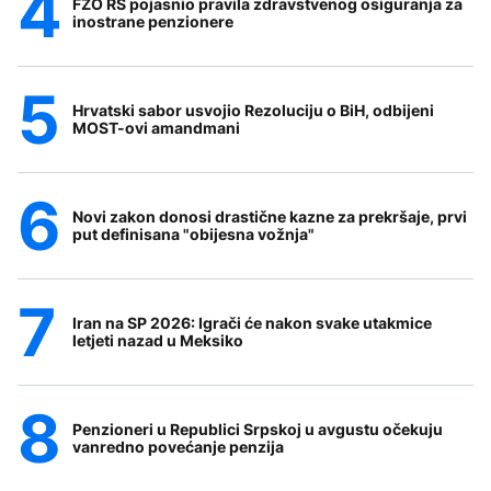
FZO RS pojasnio pravila zdravstvenog osiguranja za
inostrane penzionere
Hrvatski sabor usvojio Rezoluciju o BiH, odbijeni
MOST-ovi amandmani
Novi zakon donosi drastične kazne za prekršaje, prvi
put definisana "obijesna vožnja"
Iran na SP 2026: Igrači će nakon svake utakmice
letjeti nazad u Meksiko
Penzioneri u Republici Srpskoj u avgustu očekuju
vanredno povećanje penzija