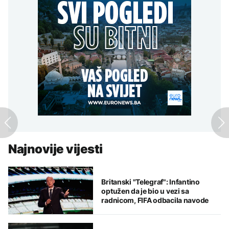
Najnovije vijesti
Britanski "Telegraf": Infantino
optužen da je bio u vezi sa
radnicom, FIFA odbacila navode