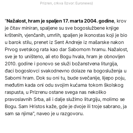
Prizren, crkva (Izvor: Euronews)
"
Nažalost, hram je spaljen 17. marta 2004. godine
, krov
je čitav miniran, spaljene su sve bogoslužbene knjige
krštenih, vjenčanih, umrlih, spaljen je ikonostas koji je bio
u barok stilu, prenet iz Sent Andreje iz mašarske nakon
Prvog svetskog rata kao dar Sabornom hramu. Nažalost,
sve je to uništeno, ali eto Bogu hvala, hram je obnovljen
2010. godine i ponovo se služi božanstvena liturgija,
đaci bogoslovci svakodnevno dolaze na bogosluženja u
Saborni hram. Dok su oni tu, bude svečanije, lijepo poju,
međutim kada oni odu svojim kućama tokom školskog
raspusta, u Prizrenu ostane svega nas nekoliko
pravoslavnih Srba, ali i dalje služimo liturgiju, molimo se
Bogu. Sam Hristos kaže, gde je dvoje ili troje sabrano, ja
sam sa njima", naveo je u razgovoru.