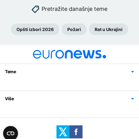
Pretražite današnje teme
Opšti izbori 2026
Požari
Rat u Ukrajini
Teme
Bosna i Hercegovina
Region
Svijet
Sport
Magazin
Više
Impressum
Kontakt
Politika privatnosti
Uslovi korišćenja