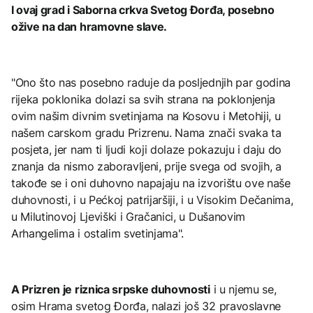
I ovaj grad i Saborna crkva Svetog Đorđa, posebno
ožive na dan hramovne slave.
"Ono što nas posebno raduje da posljednjih par godina
rijeka poklonika dolazi sa svih strana na poklonjenja
ovim našim divnim svetinjama na Kosovu i Metohiji, u
našem carskom gradu Prizrenu. Nama znači svaka ta
posjeta, jer nam ti ljudi koji dolaze pokazuju i daju do
znanja da nismo zaboravljeni, prije svega od svojih, a
takođe se i oni duhovno napajaju na izvorištu ove naše
duhovnosti, i u Pećkoj patrijaršiji, i u Visokim Dečanima,
u Milutinovoj Ljeviški i Gračanici, u Dušanovim
Arhangelima i ostalim svetinjama".
A Prizren je riznica srpske duhovnosti
i u njemu se,
osim Hrama svetog Đorđa, nalazi još 32 pravoslavne