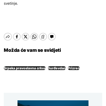
svetinje.
Možda će vam se svidjeti
Srpska pravoslavna crkva
Đurđevdan
Prizren