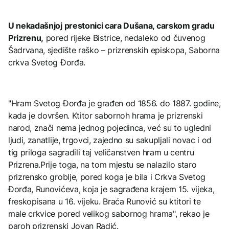
U nekadašnjoj prestonici cara Dušana, carskom gradu
Prizrenu,
pored rijeke Bistrice, nedaleko od čuvenog
Šadrvana, sjedište raško – prizrenskih episkopa, Saborna
crkva Svetog Đorđa.
"Hram Svetog Đorđa je građen od 1856. do 1887. godine,
kada je dovršen. Ktitor sabornoh hrama je prizrenski
narod, znači nema jednog pojedinca, već su to ugledni
ljudi, zanatlije, trgovci, zajedno su sakupljali novac i od
tig priloga sagradili taj veličanstven hram u centru
Prizrena.Prije toga, na tom mjestu se nalazilo staro
prizrensko groblje, pored koga je bila i Crkva Svetog
Đorđa, Runovićeva, koja je sagrađena krajem 15. vijeka,
freskopisana u 16. vijeku. Braća Runović su ktitori te
male crkvice pored velikog sabornog hrama", rekao je
paroh prizrenski Jovan Radić.