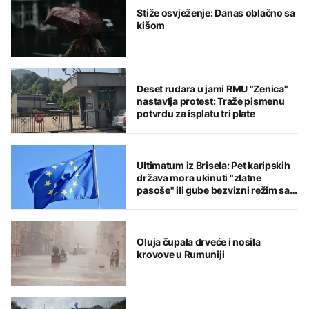
Stiže osvježenje: Danas oblačno sa
kišom
Deset rudara u jami RMU "Zenica"
nastavlja protest: Traže pismenu
potvrdu za isplatu tri plate
Ultimatum iz Brisela: Pet karipskih
država mora ukinuti "zlatne
pasoše" ili gube bezvizni režim sa
EU
Oluja čupala drveće i nosila
krovove u Rumuniji