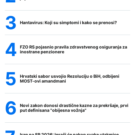
Hantavirus: Koji su simptomi i kako se prenosi?
FZO RS pojasnio pravila zdravstvenog osiguranja za
inostrane penzionere
Hrvatski sabor usvojio Rezoluciju o BiH, odbijeni
MOST-ovi amandmani
Novi zakon donosi drastične kazne za prekršaje, prvi
put definisana "obijesna vožnja"
Iran na SP 2026: Igrači će nakon svake utakmice