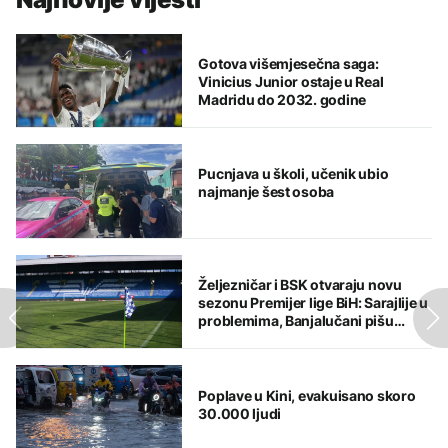
Gotova višemjesečna saga:
Vinicius Junior ostaje u Real
Madridu do 2032. godine
Pucnjava u školi, učenik ubio
najmanje šest osoba
Željezničar i BSK otvaraju novu
sezonu Premijer lige BiH: Sarajlije u
problemima, Banjalučani pišu
istoriju
Poplave u Kini, evakuisano skoro
30.000 ljudi