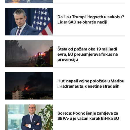
Da li su Trump i Hegseth u sukobu?
Lider SAD se obratio naciji
Šteta od požara oko 19 milijardi
evra, EU preusmjerava fokus na
prevenciju
Huti napali vojne položaje u Maribu
i Hadramautu, desetine stradalih
Soreca: Podnošenje zahtjeva za
SEPA-u je važan korak BiH ka EU