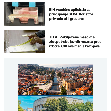
BiH zvanično aplicirala za
pristupanje SEPA: Korist za
privredu ali i građane
TI BiH: Zabilježene masovne
zloupotrebe javnih resursa pred
izbore, CIK sve manje kažnjava
ključne nepravilnosti