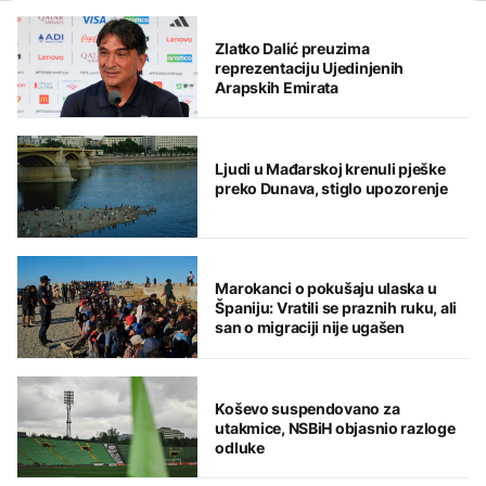
Zlatko Dalić preuzima
reprezentaciju Ujedinjenih
Arapskih Emirata
Ljudi u Mađarskoj krenuli pješke
preko Dunava, stiglo upozorenje
Marokanci o pokušaju ulaska u
Španiju: Vratili se praznih ruku, ali
san o migraciji nije ugašen
Koševo suspendovano za
utakmice, NSBiH objasnio razloge
odluke