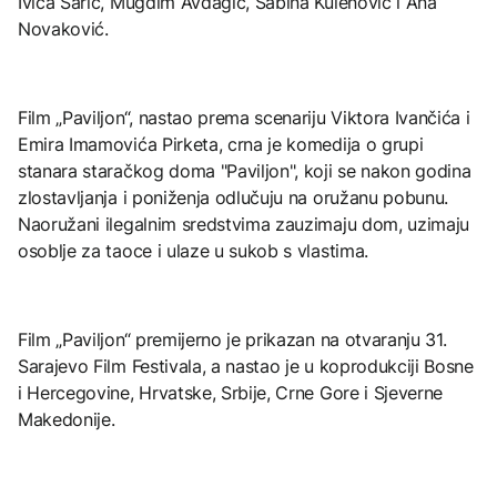
Ivica Šarić, Mugdim Avdagić, Sabina Kulenović i Ana
Novaković.
Film „Paviljon“, nastao prema scenariju Viktora Ivančića i
Emira Imamovića Pirketa, crna je komedija o grupi
stanara staračkog doma "Paviljon", koji se nakon godina
zlostavljanja i poniženja odlučuju na oružanu pobunu.
Naoružani ilegalnim sredstvima zauzimaju dom, uzimaju
osoblje za taoce i ulaze u sukob s vlastima.
Film „Paviljon“ premijerno je prikazan na otvaranju 31.
Sarajevo Film Festivala, a nastao je u koprodukciji Bosne
i Hercegovine, Hrvatske, Srbije, Crne Gore i Sjeverne
Makedonije.