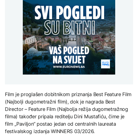
U Belgiji otkrivena
građanima Širokog
ilegalna fabrika cigareta,
Brijega na racionalnu
Grgurević traži
zaplijenjeni milioni
potrošnju
DRUŠTVO
odgovore o planiranoj
cigareta i tone duhana
solarnoj elektrani u
Zbog suše i smanjenih
blizini Manastira Ostrog
ZDRAVLJE
zaliha vode upućen apel
građanima Širokog
Šta je Ciklospora i da li
EVROPA
Brijega na racionalnu
prijeti širenje u Evropi?
potrošnju
Afganistanac u
Njemačkoj osuđen na
doživotni zatvor zbog
napada u Minhenu
KULTURA
Sarajevo Fest početkom
septembra: Stiže
evropski pozorišni
Film je proglašen dobitnikom priznanja Best Feature Film
spektakl “Brechtovi
duhovi”
(Najbolji dugometražni film), dok je nagrada Best
Director – Feature Film (Najbolja režija dugometražnog
filma) također pripala reditelju Dini Mustafiću, čime je
film „Paviljon“ postao jedan od centralnih laureata
festivalskog izdanja WINNERS 03/2026.