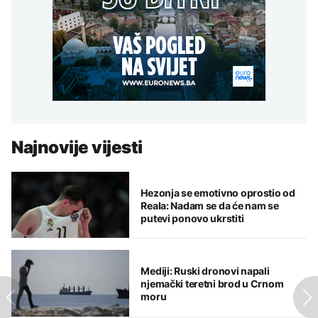
Najnovije vijesti
Hezonja se emotivno oprostio od
Reala: Nadam se da će nam se
putevi ponovo ukrstiti
Mediji: Ruski dronovi napali
njemački teretni brod u Crnom
moru