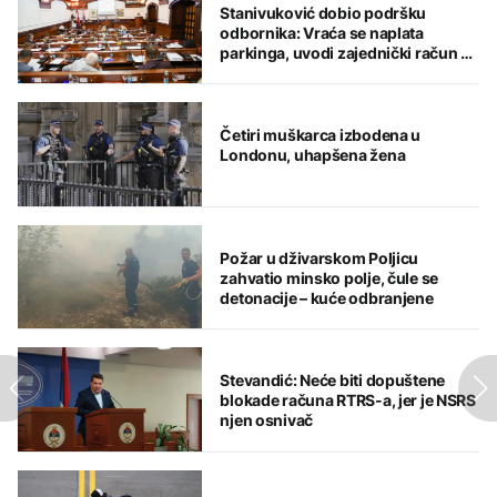
Stanivuković dobio podršku
odbornika: Vraća se naplata
parkinga, uvodi zajednički račun za
komunalije i kredit od 18 miliona
KM
Četiri muškarca izbodena u
Londonu, uhapšena žena
Požar u dživarskom Poljicu
zahvatio minsko polje, čule se
detonacije – kuće odbranjene
Stevandić: Neće biti dopuštene
blokade računa RTRS-a, jer je NSRS
njen osnivač