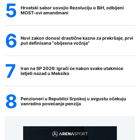
Hrvatski sabor usvojio Rezoluciju o BiH, odbijeni
MOST-ovi amandmani
Novi zakon donosi drastične kazne za prekršaje, prvi
put definisana "obijesna vožnja"
Iran na SP 2026: Igrači će nakon svake utakmice
letjeti nazad u Meksiko
Penzioneri u Republici Srpskoj u avgustu očekuju
vanredno povećanje penzija