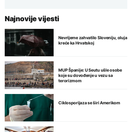
Najnovije vijesti
Nevrijeme zahvatilo Sloveniju, oluja
kreće ka Hrvatskoj
MUP Španije: U Seutu ušle osobe
koje su dovođenje u vezu sa
terorizmom
Ciklosporijaza se širi Amerikom