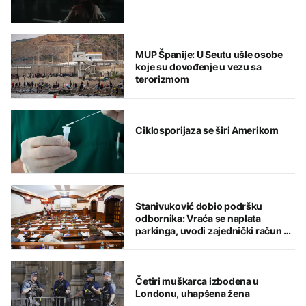
MUP Španije: U Seutu ušle osobe
koje su dovođenje u vezu sa
terorizmom
Ciklosporijaza se širi Amerikom
Stanivuković dobio podršku
odbornika: Vraća se naplata
parkinga, uvodi zajednički račun za
komunalije i kredit od 18 miliona
KM
Četiri muškarca izbodena u
Londonu, uhapšena žena