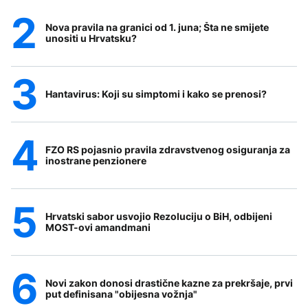
Nova pravila na granici od 1. juna; Šta ne smijete
unositi u Hrvatsku?
Hantavirus: Koji su simptomi i kako se prenosi?
FZO RS pojasnio pravila zdravstvenog osiguranja za
inostrane penzionere
Hrvatski sabor usvojio Rezoluciju o BiH, odbijeni
MOST-ovi amandmani
Novi zakon donosi drastične kazne za prekršaje, prvi
put definisana "obijesna vožnja"