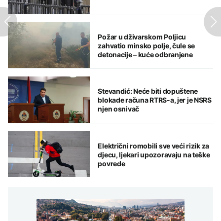
Požar u dživarskom Poljicu
zahvatio minsko polje, čule se
detonacije – kuće odbranjene
Stevandić: Neće biti dopuštene
blokade računa RTRS-a, jer je NSRS
njen osnivač
Električni romobili sve veći rizik za
djecu, ljekari upozoravaju na teške
povrede