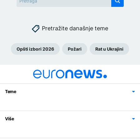
Pretražite današnje teme
Opšti izbori 2026
Požari
Rat u Ukrajini
Teme
Bosna i Hercegovina
Region
Svijet
Sport
Magazin
Više
Impressum
Kontakt
Politika privatnosti
Uslovi korišćenja