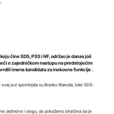
k)
 koju čine SDS, PSS i NF, održao je danas još
riječi o zajedničkom nastupu na predstojećim
tvrdili imena kandidata za inokosne funkcije .
 ovaj put spominjala su Branko Blanuša, lider SDS-
mo jedinstvo i slogu, da pokažemo biračima da je