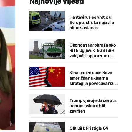
Najnovije vijesti
Hantavirus se vratio u
Evropu, struka najavila
hitan sastanak
Okončana arbitraža oko
RiTE Ugljevik: EGS i BiH
zaključili sporazum o
nagodbi
Kina upozorava: Nova
američka nuklearna
strategija povećava rizik
od globalnog sukoba
Trump vjeruje da će rat s
Iranom uskoro biti
završen
CIK BiH: Pristigle 64