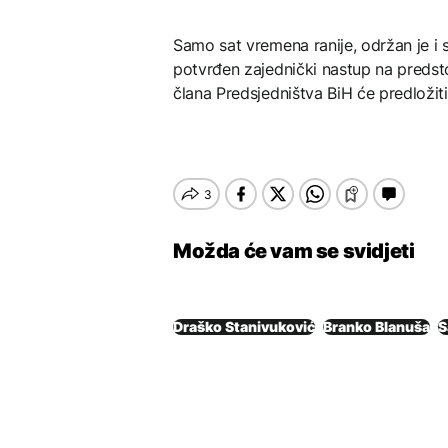
Samo sat vremena ranije, održan je i s
potvrđen zajednički nastup na predst
člana Predsjedništva BiH će predložiti
Možda će vam se svidjeti
Draško Stanivuković
Branko Blanuša
S