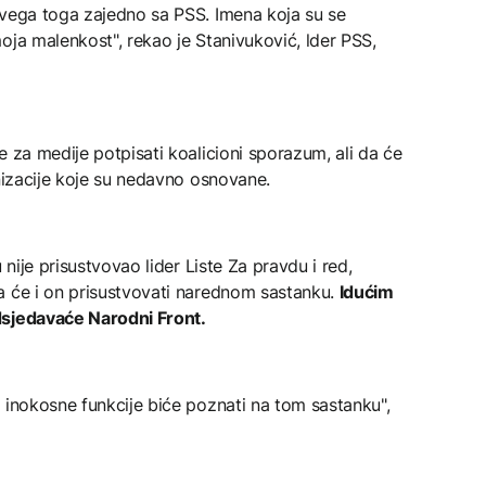
svega toga zajedno sa PSS. Imena koja su se
oja malenkost", rekao je Stanivuković, lder PSS,
e za medije potpisati koalicioni sporazum, ali da će
anizacije koje su nedavno osnovane.
 nije prisustvovao lider Liste Za pravdu i red,
a će i on prisustvovati narednom sastanku.
Idućim
dsjedavaće Narodni Front.
 inokosne funkcije biće poznati na tom sastanku",