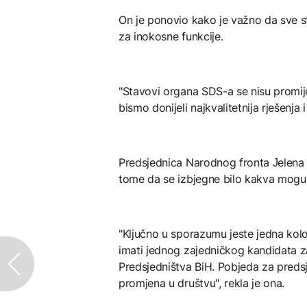
On je ponovio kako je važno da sve st
za inokosne funkcije.
"Stavovi organa SDS-a se nisu promij
bismo donijeli najkvalitetnija rješenja 
Predsjednica Narodnog fronta Јelena T
tome da se izbjegne bilo kakva moguć
"Ključno u sporazumu jeste jedna kol
imati jednog zajedničkog kandidata z
Predsjedništva BiH. Pobjeda za predsj
promjena u društvu", rekla je ona.