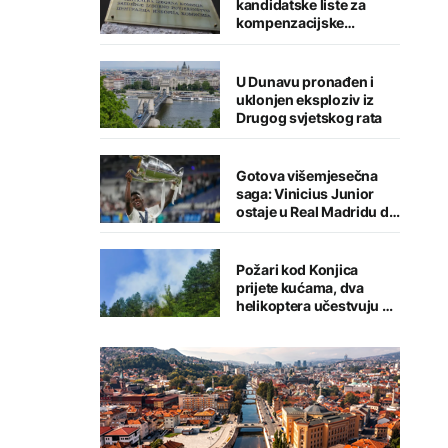
kandidatske liste za
kompenzacijske
mandate
U Dunavu pronađen i
uklonjen eksploziv iz
Drugog svjetskog rata
Gotova višemjesečna
saga: Vinicius Junior
ostaje u Real Madridu do
2032. godine
Požari kod Konjica
prijete kućama, dva
helikoptera učestvuju u
gašenju