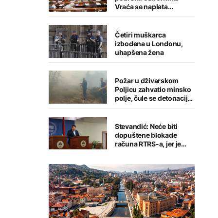
Vraća se naplata
parkinga, uvodi
zajednički račun za
komunalije i kredit od 18
Četiri muškarca
miliona KM
izbodena u Londonu,
uhapšena žena
Požar u dživarskom
Poljicu zahvatio minsko
polje, čule se detonacije
– kuće odbranjene
Stevandić: Neće biti
dopuštene blokade
računa RTRS-a, jer je
NSRS njen osnivač