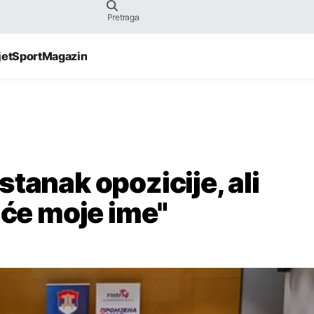
jet
Sport
Magazin
tanak opozicije, ali
iće moje ime"