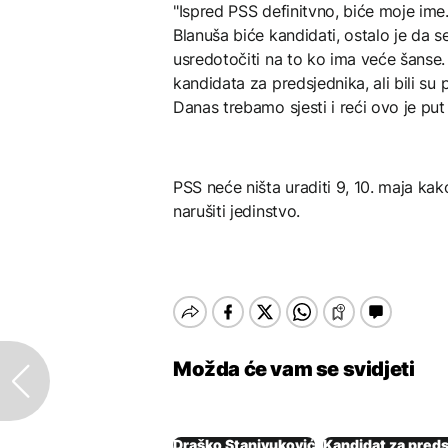
"Ispred PSS definitvno, biće moje ime. 
Blanuša biće kandidati, ostalo je da 
usredotočiti na to ko ima veće šanse.
kandidata za predsjednika, ali bili su
Danas trebamo sjesti i reći ovo je pu
PSS neće ništa uraditi 9, 10. maja ka
narušiti jedinstvo.
Možda će vam se svidjeti
Draško Stanivuković
Kandidat za pred