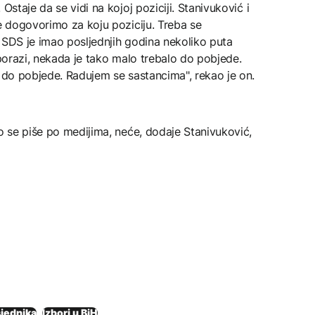
Ostaje da se vidi na kojoj poziciji. Stanivuković i
se dogovorimo za koju poziciju. Treba se
 SDS je imao posljednjih godina nekoliko puta
 porazi, nekada je tako malo trebalo do pobjede.
t do pobjede. Radujem se sastancima", rekao je on.
ko se piše po medijima, neće, dodaje Stanivuković,
sjednika
Izbori u BiH