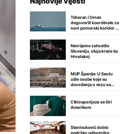
Najnovije vijesti
Teheran i Oman
dogovorili koordinate za
novi pomorski koridor u
Hormuškom moreuzu
Nevrijeme zahvatilo
Sloveniju, oluja kreće ka
Hrvatskoj
MUP Španije: U Seutu
ušle osobe koje su
dovođenje u vezu sa
terorizmom
Ciklosporijaza se širi
Amerikom
Stanivuković dobio
podršku odbornika: