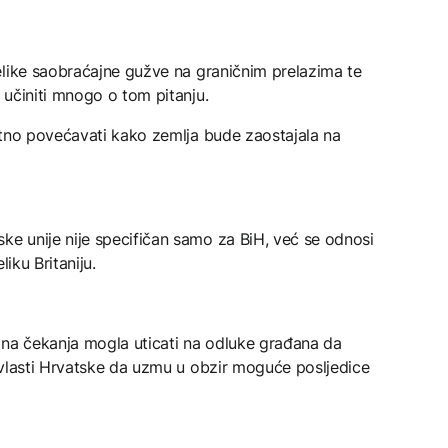
elike saobraćajne gužve na graničnim prelazima te
 učiniti mnogo o tom pitanju.
atno povećavati kako zemlja bude zaostajala na
 unije nije specifičan samo za BiH, već se odnosi
iku Britaniju.
jna čekanja mogla uticati na odluke građana da
 vlasti Hrvatske da uzmu u obzir moguće posljedice