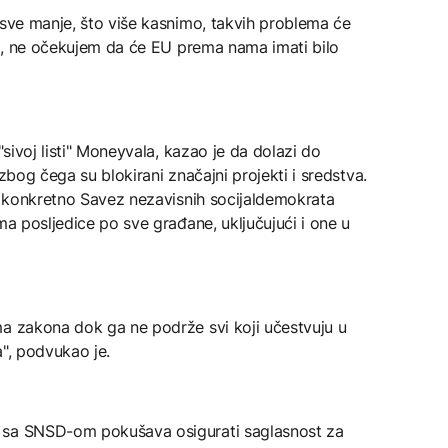
 sve manje, što više kasnimo, takvih problema će
imo, ne očekujem da će EU prema nama imati bilo
"sivoj listi" Moneyvala, kazao je da dolazi do
 zbog čega su blokirani značajni projekti i sredstva.
e, konkretno Savez nezavisnih socijaldemokrata
ma posljedice po sve građane, uključujući i one u
ma zakona dok ga ne podrže svi koji učestvuju u
a", podvukao je.
 sa SNSD-om pokušava osigurati saglasnost za