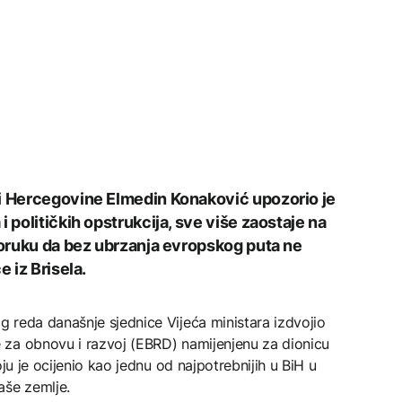
 i Hercegovine Elmedin Konaković upozorio je
 političkih opstrukcija, sve više zaostaje na
 poruku da bez ubrzanja evropskog puta ne
e iz Brisela.
 reda današnje sjednice Vijeća ministara izdvojio
 za obnovu i razvoj (EBRD) namijenjenu za dionicu
ju je ocijenio kao jednu od najpotrebnijih u BiH u
še zemlje.