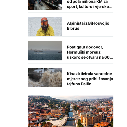
od pola miliona KM za
sport, kulturu i vjerske
institucije
Alpinista iz BiH osvojio
Elbrus
Postignut dogovor,
Hormuški moreuz
uskoro se otvara na 60
dana
Kina aktivirala vanredne
mjere zbog približavanja
tajfuna Delfin