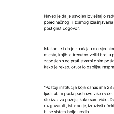
Naveo je da je usvojen Izvještaj o rad
pojedinačnog ili zbirnog izjašnjavanja 
postignut dogovor.
Istakao je i da je značajan dio sjedni
mjesta, kojih je trenutno veliki broj u
zaposlenih ne prati stvarni obim posla,
kako je rekao, otvorilo ozbiljnu raspr
"Postoji institucija koja danas ima 28
ljudi, obim posla pada sve više i više,
što izaziva pažnju, kako sam vidio. 
razgovarali", istakao je, izrazivši oče
bi se sistem bolje uredio.