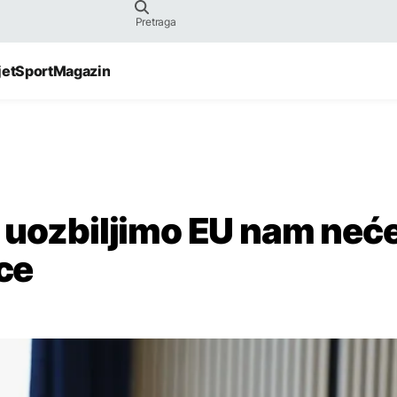
jet
Sport
Magazin
 uozbiljimo EU nam neć
ice