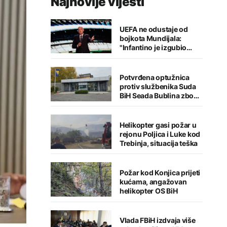
Najnovije vijesti
UEFA ne odustaje od
bojkota Mundijala:
"Infantino je izgubio
kredibilitet"
Potvrđena optužnica
protiv službenika Suda
BiH Seada Bublina zbog
pronevjere
Helikopter gasi požar u
rejonu Poljica i Luke kod
Trebinja, situacija teška
Požar kod Konjica prijeti
kućama, angažovan
helikopter OS BiH
Vlada FBiH izdvaja više