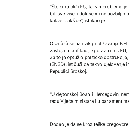
"Što smo bliži EU, takvih problema je
biti sve više, i dok se mi ne uozbilj
kakve olakšice", istakao je.
Osvrćući se na rizik približavanja BiH 
zastoja u ratifikaciji sporazuma s EU,
Za to je optužio političke opstrukcij
(SNSD), ističući da takvo djelovanje i
Republici Srpskoj.
"U dejtonskoj Bosni i Hercegovini ne
radu Vijeća ministara i u parlamentim
Dodao je da se kroz teške pregovore