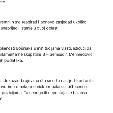
ete.
premni hitno reagirati i ponovo zasjedati ukoliko
unaprijedili stanje u ovoj oblasti.
ljenosti Bošnjaka u institucijama vlasti, ističući da
arlamentarne skupštine BiH Šemsudin Mehmedović
nih podataka.
 dokazao brojevima šta smo to naslijedili od onih
 govorimo o nekom etničkom balansu, oštećeni su
 pozicijama. Ta nebriga ili nepostojanje balansa
ć.