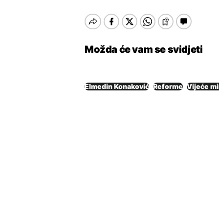
Možda će vam se svidjeti
Elmedin Konaković
Reforme
Vijeće mi