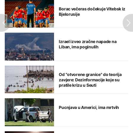
Borac večeras dočekuje Vitebsk iz
Bjelorusije
Izrael izveo zračne napade na
Liban, ima poginulih
Od "otvorene granice" do teorija
zavjere: Dezinformacije koje su
pratile krizu u Seuti
Pucnjava u Americi, ima mrtvih