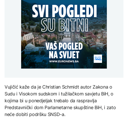
uputstva za skreniranje
Hirošima obilježava
zatvorena obilaznica
AKTUELNO
spektakl “Brechtovi
godišnjicu atomskog
duhovi”
bombardovanja: Poziv
Plan da se u Crnoj Gori
na ukidanje nuklearnog
AKTUELNO
prave centri za prihvat
oružja
migranata? Spajić:
TEHNOLOGIJA
Požar se širi Bijeljinom,
Nismo vodili pregovore
zatvorena obilaznica
Dio rakete SpaceX
FOKUS
velikom brzinom pada
na Mjesec
Žedni za novcem: Koje bi
nove poreze EU mogla
uvesti od 2028. godine?
TEHNOLOGIJA
Britanska kraljevska
kovnica iz elektronskog
Vujičić kaže da je Christian Schmidt autor Zakona o
otpada izdvaja zlato
Sudu i Visokom sudskom i tužilačkom savjetu BiH, o
kojima bi u ponedjeljak trebalo da raspravlja
Predstavnički dom Parlametarne skupštine BiH, i zato
neće dobiti podršku SNSD-a.