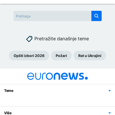
Pretražite današnje teme
Opšti izbori 2026
Požari
Rat u Ukrajini
Teme
Bosna i Hercegovina
Region
Svijet
Sport
Magazin
Više