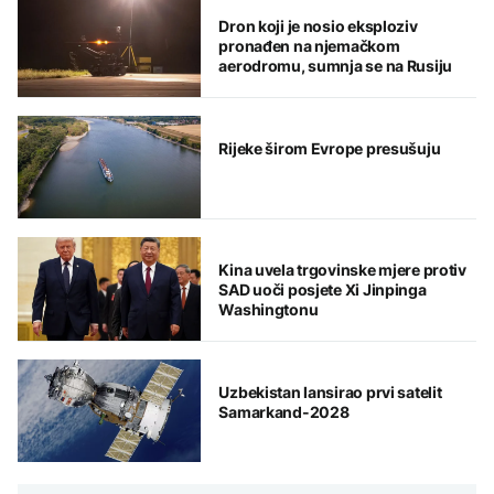
Dron koji je nosio eksploziv
pronađen na njemačkom
aerodromu, sumnja se na Rusiju
Rijeke širom Evrope presušuju
Kina uvela trgovinske mjere protiv
SAD uoči posjete Xi Jinpinga
Washingtonu
Uzbekistan lansirao prvi satelit
Samarkand-2028