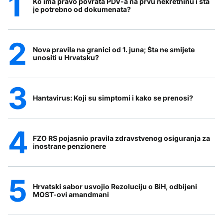
Ko ima pravo povrata PDV-a na prvu nekretninu i šta
je potrebno od dokumenata?
Nova pravila na granici od 1. juna; Šta ne smijete
unositi u Hrvatsku?
Hantavirus: Koji su simptomi i kako se prenosi?
FZO RS pojasnio pravila zdravstvenog osiguranja za
inostrane penzionere
Hrvatski sabor usvojio Rezoluciju o BiH, odbijeni
MOST-ovi amandmani