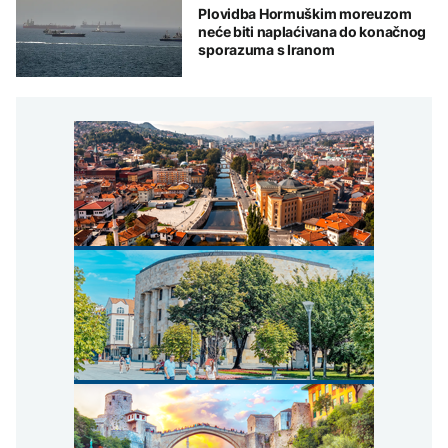
Plovidba Hormuškim moreuzom
neće biti naplaćivana do konačnog
sporazuma s Iranom