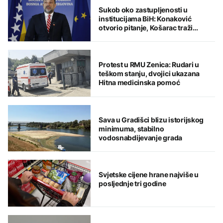
Sukob oko zastupljenosti u
institucijama BiH: Konaković
otvorio pitanje, Košarac traži
odgovore
Protest u RMU Zenica: Rudari u
teškom stanju, dvojici ukazana
Hitna medicinska pomoć
Sava u Gradišci blizu istorijskog
minimuma, stabilno
vodosnabdijevanje grada
Svjetske cijene hrane najviše u
posljednje tri godine