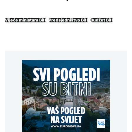
Vijeće ministara BiH
Predsjedništvo BiH
Budžet BiH