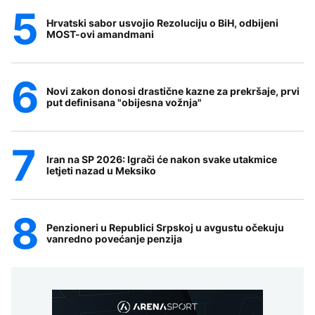
Hrvatski sabor usvojio Rezoluciju o BiH, odbijeni
MOST-ovi amandmani
Novi zakon donosi drastične kazne za prekršaje, prvi
put definisana "obijesna vožnja"
Iran na SP 2026: Igrači će nakon svake utakmice
letjeti nazad u Meksiko
Penzioneri u Republici Srpskoj u avgustu očekuju
vanredno povećanje penzija