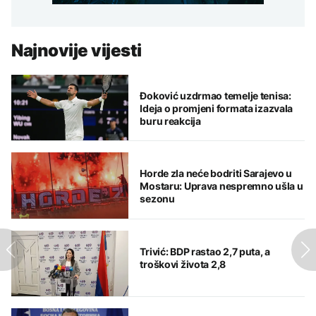
Najnovije vijesti
Đoković uzdrmao temelje tenisa:
Ideja o promjeni formata izazvala
buru reakcija
Horde zla neće bodriti Sarajevo u
Mostaru: Uprava nespremno ušla u
sezonu
Trivić: BDP rastao 2,7 puta, a
troškovi života 2,8