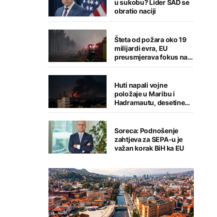
u sukobu? Lider SAD se
obratio naciji
Šteta od požara oko 19
milijardi evra, EU
preusmjerava fokus na
prevenciju
Huti napali vojne
položaje u Maribu i
Hadramautu, desetine
stradalih
Soreca: Podnošenje
zahtjeva za SEPA-u je
važan korak BiH ka EU