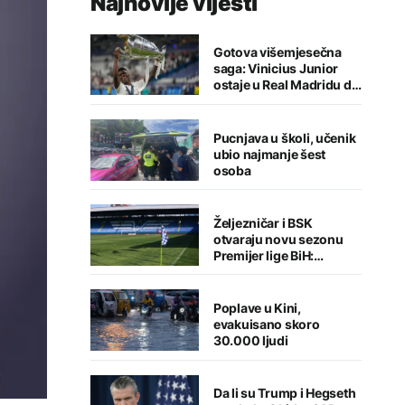
Najnovije vijesti
Gotova višemjesečna
saga: Vinicius Junior
ostaje u Real Madridu do
2032. godine
Pucnjava u školi, učenik
ubio najmanje šest
osoba
Željezničar i BSK
otvaraju novu sezonu
Premijer lige BiH:
Sarajlije u problemima,
Banjalučani pišu istoriju
Poplave u Kini,
evakuisano skoro
30.000 ljudi
Da li su Trump i Hegseth