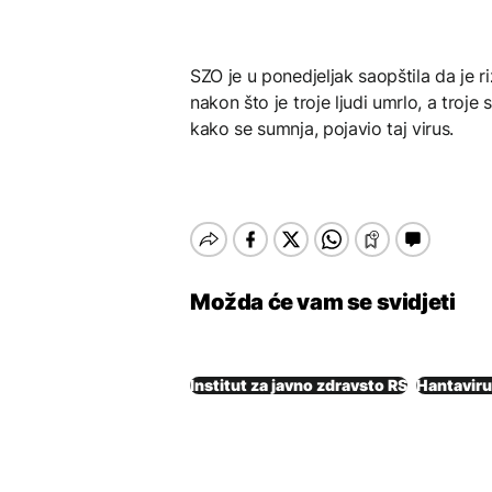
SZO je u ponedjeljak saopštila da je ri
nakon što je troje ljudi umrlo, a troj
kako se sumnja, pojavio taj virus.
Možda će vam se svidjeti
Institut za javno zdravsto RS
Hantavir