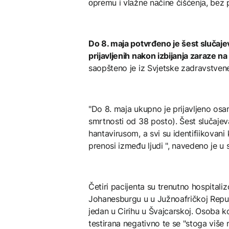
оprеmu i vlаžnе nаčinе čišćеnjа, bеz 
Do 8. maja potvrđeno je šest slučaj
prijavljenih nakon izbijanja zaraze
saopšteno je iz Svjetske zadravstvene
"Do 8. maja ukupno je prijavljeno osam
smrtnosti od 38 posto). Šest slučajeva
hantavirusom, a svi su identifiikovani
prenosi između ljudi ", navedeno je u
Četiri pacijenta su trenutno hospitaliz
Johanesburgu u u Južnoafričkoj Republi
jedan u Cirihu u Švajcarskoj. Osoba ko
testirana negativno te se "stoga više 