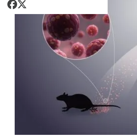
kandidatske liste za
AKTUELNO
Zadnji članci iz kategorije
Košarka
kompenzacijske
Zdravlje
mandate
Europol: U Srbiji i
Fudbal
AKTUELNO
Njemačkoj uhapšeni
Tehnologija
Zadnji članci iz kategorije
krijumčari koji su
CIK BiH: Pristigle 64
prebacivali migrante iz
Putovanja
kandidatske liste za
Sirije
FOKUS
AKTUELNO
kompenzacijske
Zadnji članci iz kategorije
Kultura
mandate
U Dunavu pronađen i
Požari kod Konjica
uklonjen eksploziv iz
prijete kućama, dva
AKTUELNO
Drugog svjetskog rata
helikoptera učestvuju u
Zadnji članci iz kategorije
gašenju
Groznica Zapadnog Nila
AKTUELNO
se širi u Skoplju i Velesu
ZANIMLJIVOSTI
Požari kod Konjica
prijete kućama, dva
Pripremite se za nebeski
AKTUELNO
AKTUELNO
helikoptera učestvuju u
spektakl: Kiša meteora
gašenju
Perseidi stiže sredinom
Turska, Saudijska
Rudari RMU Zenica
AKTUELNO
augusta
Arabija i Pakistan
nastavljaju sa štrajkom
formiraju vojni savez
Istorijski minimum
Dunava kod Bezdana u
AKTUELNO
Srbiji: Brodovi nasukani,
navodnjavanje
TEHNOLOGIJA
Rudari RMU Zenica
obustavljeno
DRUŠTVO
nastavljaju sa štrajkom