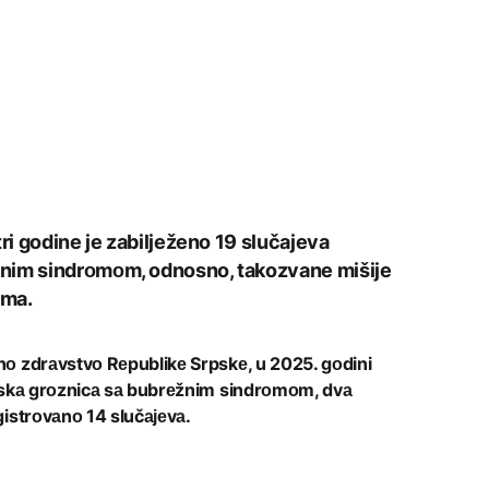
tri godine je zabilježeno 19 slučajeva
žnim sindrоmоm, odnosno, takozvane mišije
ima.
nо zdrаvstvо Rеpublikе Srpskе, u 2025. gоdini
iјskа grоznicа sа bubrеžnim sindrоmоm, dvа
gistrоvаnо 14 slučајеvа.