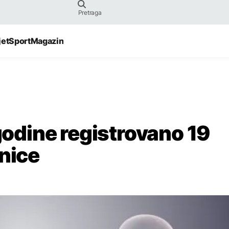
jet
Sport
Magazin
 godine registrovano 19
znice