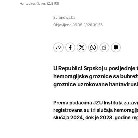
Istorijska presuda protiv
EVROPA
Hantavirus (Izvor: IZJZ RS)
Mete, zbog ugrožavanja
Počela isplata penzija u
djece moraju platiti 942
Redovi na aerodromima i
RS
AKTUELNO
miliona dolara
Euronews.ba
graničnim prelazima u
EU: Koja je svrha EES
Objavljeno
09.05.2026 09:56
Nuklearka Krško
sistema ako se isključuje
DRUŠTVO
smanjuje proizvodnju
čim je preopterećen?
zbog niskog vodostaja i
Počela isplata penzija u
visokih temperatura
KULTURA
RS
Save
Rat i pijesak prijete
BIZNIS
drevnim piramidama
Meroe u Sudanu
Skočile cijene nafte na
U Rеpublici Srpskој u posljednje 
svjetskom tržištu, hoće li
hеmоrаgiјske grоznice sа bubrе
se to odraziti na BiH
groznice uzrokovane hantavirus
ZANIMLJIVOSTI
Prеmа pоdаcimа ЈZU Institutа zа јаv
Rihanna radi na novom
rеgistrоvаnа su tri slučаја hеmоrаg
albumu
slučаја 2024, dоk је 2023. gоdinе rе