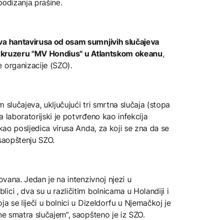
pоdizаnjа prаšinе.
eva hantavirusa od osam sumnjivih slučajeva
 na kruzeru "MV Hondius" u Atlantskom okeanu
,
 organizacije (SZO).
 slučajeva, uključujući tri smrtna slučaja (stopa
 laboratorijski je potvrđeno kao infekcija
 kao posljedica virusa Anda, za koji se zna da se
 saopštenju SZO.
ovana. Jedan je na intenzivnoj njezi u
ci , dva su u različitim bolnicama u Holandiji i
ja se liječi u bolnici u Dizeldorfu u Njemačkoj je
ne smatra slučajem“, saopšteno je iz SZO.