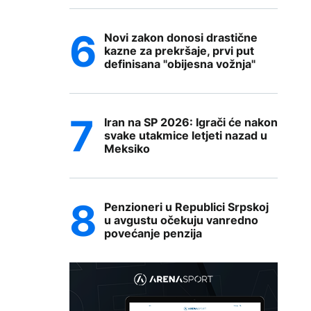
Novi zakon donosi drastične
kazne za prekršaje, prvi put
definisana "obijesna vožnja"
Iran na SP 2026: Igrači će nakon
svake utakmice letjeti nazad u
Meksiko
Penzioneri u Republici Srpskoj
u avgustu očekuju vanredno
povećanje penzija