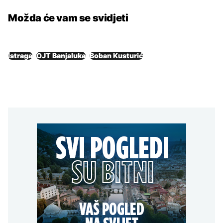
Možda će vam se svidjeti
Istraga
OJT Banjaluka
Boban Kusturić