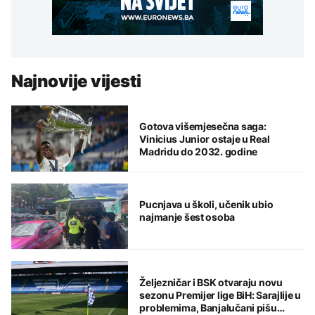
Najnovije vijesti
Gotova višemjesečna saga:
Vinicius Junior ostaje u Real
Madridu do 2032. godine
Pucnjava u školi, učenik ubio
najmanje šest osoba
Željezničar i BSK otvaraju novu
sezonu Premijer lige BiH: Sarajlije u
problemima, Banjalučani pišu