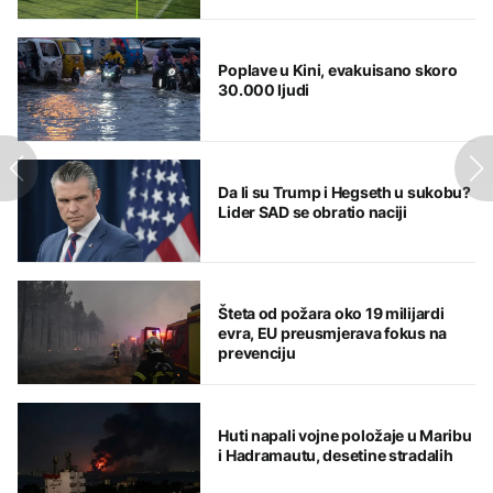
istoriju
Poplave u Kini, evakuisano skoro
30.000 ljudi
Da li su Trump i Hegseth u sukobu?
Lider SAD se obratio naciji
Šteta od požara oko 19 milijardi
evra, EU preusmjerava fokus na
prevenciju
Huti napali vojne položaje u Maribu
i Hadramautu, desetine stradalih