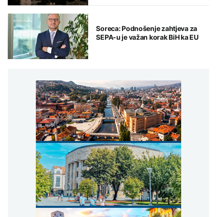
Soreca: Podnošenje zahtjeva za
SEPA-u je važan korak BiH ka EU