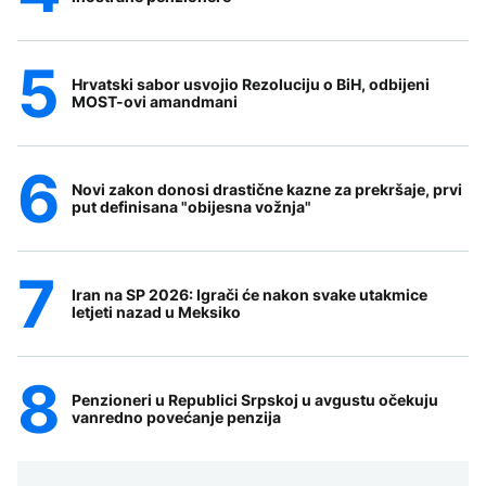
Hrvatski sabor usvojio Rezoluciju o BiH, odbijeni
MOST-ovi amandmani
Novi zakon donosi drastične kazne za prekršaje, prvi
put definisana "obijesna vožnja"
Iran na SP 2026: Igrači će nakon svake utakmice
letjeti nazad u Meksiko
Penzioneri u Republici Srpskoj u avgustu očekuju
vanredno povećanje penzija