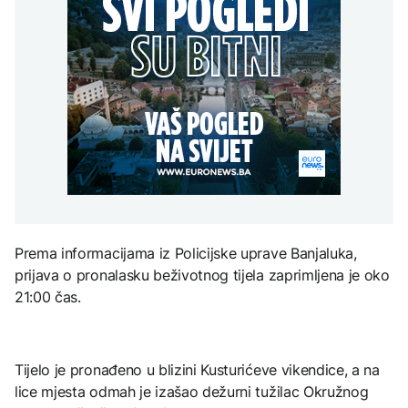
Redovi na aerodromima i
djece moraju platiti 942
graničnim prelazima u
miliona dolara
Nuklearka Krško
EU: Koja je svrha EES
DRUŠTVO
smanjuje proizvodnju
sistema ako se isključuje
zbog niskog vodostaja i
čim je preopterećen?
Počela isplata penzija u
visokih temperatura
RS
Save
KULTURA
BIZNIS
Rat i pijesak prijete
drevnim piramidama
Skočile cijene nafte na
Meroe u Sudanu
svjetskom tržištu, hoće li
se to odraziti na BiH
ZANIMLJIVOSTI
Prema informacijama iz Policijske uprave Banjaluka,
Rihanna radi na novom
prijava o pronalasku beživotnog tijela zaprimljena je oko
albumu
21:00 čas.
Tijelo je pronađeno u blizini Kusturićeve vikendice, a na
lice mjesta odmah je izašao dežurni tužilac Okružnog