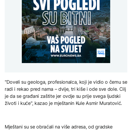
Svjetske cijene hrane
zastupljenosti u
AKTUELNO
djece moraju platiti 942
najviše u posljednje tri
institucijama BiH:
miliona dolara
godine
Konaković otvorio
Europol: U Srbiji i
pitanje, Košarac traži
AKTUELNO
Njemačkoj uhapšeni
odgovore
krijumčari koji su
Sukob oko
prebacivali migrante iz
KULTURA
zastupljenosti u
Sirije
AKTUELNO
institucijama BiH:
Rat i pijesak prijete
Konaković otvorio
drevnim piramidama
pitanje, Košarac traži
Plovidba Hormuškim
Meroe u Sudanu
odgovore
moreuzom neće biti
naplaćivana do
konačnog sporazuma s
Iranom
ZANIMLJIVOSTI
"Doveli su geologa, profesionalca, koji je vidio o čemu se
Rihanna radi na novom
radi i rekao pred nama – dvije, tri kiše i ode sve dole. Cilj
albumu
je da se građani zaštite jer ovdje su prije svega ljudski
životi i kuće", kazao je mještanin Kule Asmir Muratović.
Mještani su se obraćali na više adresa, od gradske