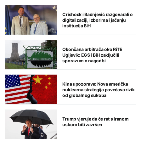
Crishock i Badnjević razgovarali o
digitalizaciji, izborima i jačanju
institucija BiH
Okončana arbitraža oko RiTE
Ugljevik: EGS i BiH zaključili
sporazum o nagodbi
Kina upozorava: Nova američka
nuklearna strategija povećava rizik
od globalnog sukoba
Trump vjeruje da će rat s Iranom
uskoro biti završen