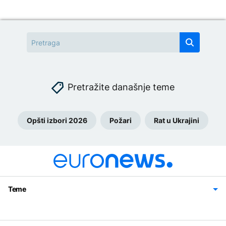
Pretražite današnje teme
Opšti izbori 2026
Požari
Rat u Ukrajini
Teme
Bosna i Hercegovina
Region
Svijet
Sport