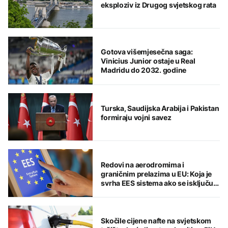
eksploziv iz Drugog svjetskog rata
Gotova višemjesečna saga:
Vinicius Junior ostaje u Real
Madridu do 2032. godine
Turska, Saudijska Arabija i Pakistan
formiraju vojni savez
Redovi na aerodromima i
graničnim prelazima u EU: Koja je
svrha EES sistema ako se isključuje
čim je preopterećen?
Skočile cijene nafte na svjetskom