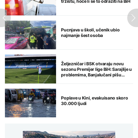
tržištu, hoće li se to odraziti na BiH
Pucnjava u školi, učenik ubio
najmanje šest osoba
Željezničar i BSK otvaraju novu
sezonu Premijer lige BiH: Sarajlije u
problemima, Banjalučani pišu
istoriju
Poplave u Kini, evakuisano skoro
30.000 ljudi