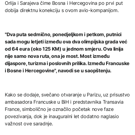
Orlija i Sarajeva čime Bosna i Hercegovina po prvi put
dobija direktnu konekciju s ovom avio-kompanijom.
"Dva puta sedmično, ponedjeljkom i petkom, putnici
sada mogu letjeti između ova dva olimpijska grada već
od 64 eura (oko 125 KM) u jednom smjeru. Ova linija
nije samo nova ruta, ona je most. Most između
dijaspore, turizma i poslovnih prilika. Između Francuske
i Bosne i Hercegovine", navodi se u saopštenju.
Kako se dodaje, svečano otvaranje u Parizu, uz prisustvo
ambasadora Francuske u BiH i predstavnika Transavia
France, simbolično je označilo početak nove faze
povezivanja, dok je inauguralni let dodatno naglasio
važnost ove saradnje.