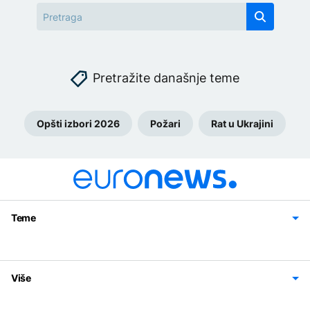
Pretražite današnje teme
Opšti izbori 2026
Požari
Rat u Ukrajini
Teme
Bosna i Hercegovina
Region
Svijet
Sport
Magazin
Više