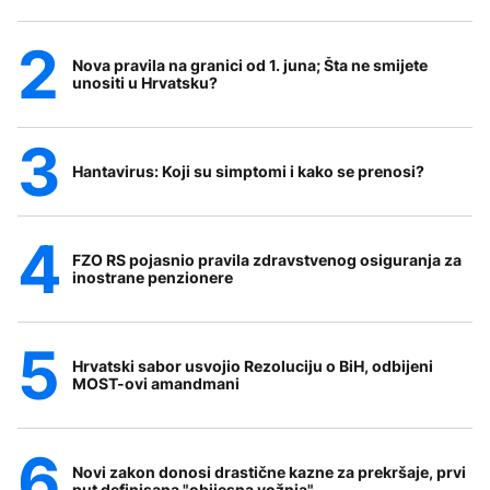
Nova pravila na granici od 1. juna; Šta ne smijete
unositi u Hrvatsku?
Hantavirus: Koji su simptomi i kako se prenosi?
FZO RS pojasnio pravila zdravstvenog osiguranja za
inostrane penzionere
Hrvatski sabor usvojio Rezoluciju o BiH, odbijeni
MOST-ovi amandmani
Novi zakon donosi drastične kazne za prekršaje, prvi
put definisana "obijesna vožnja"