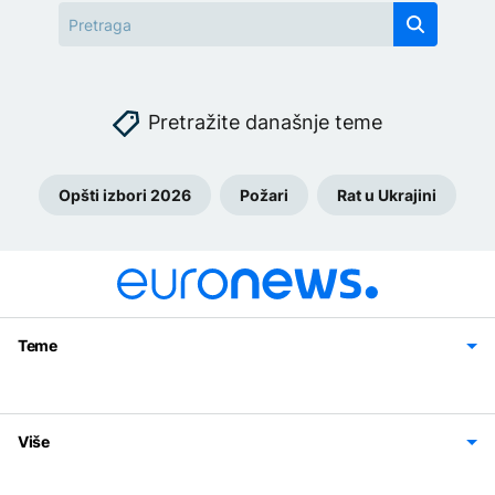
Pretražite današnje teme
Opšti izbori 2026
Požari
Rat u Ukrajini
Teme
Bosna i Hercegovina
Region
Svijet
Sport
Magazin
Više