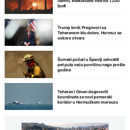
fabrici, evakuisano više od 1.200
ljudi
Trump tvrdi: Pregovori sa
Teheranom idu dobro, Hormuz se
uskoro otvara
Šumski požari u Španiji zahvatili
pet puta veću površinu nego prošle
godine
Teheran i Oman dogovorili
koordinate za novi pomorski
koridor u Hormuškom moreuzu