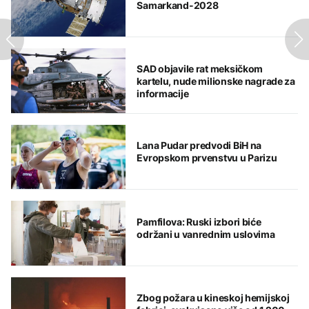
Samarkand-2028
SAD objavile rat meksičkom
kartelu, nude milionske nagrade za
informacije
Lana Pudar predvodi BiH na
Evropskom prvenstvu u Parizu
Pamfilova: Ruski izbori biće
održani u vanrednim uslovima
Zbog požara u kineskoj hemijskoj