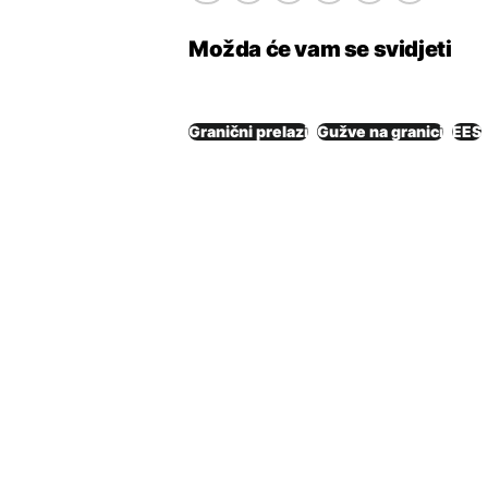
Možda će vam se svidjeti
Granični prelazi
Gužve na granici
EES