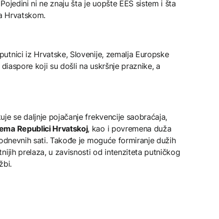
ojedini ni ne znaju šta je uopšte EES sistem i šta
sa Hrvatskom.
utnici iz Hrvatske, Slovenije, zemalja Europske
z diaspore koji su došli na uskršnje praznike, a
je se daljnje pojačanje frekvencije saobraćaja,
ema Republici Hrvatskoj
, kao i povremena duža
podnevnih sati. Takođe je moguće formiranje dužih
ijih prelaza, u zavisnosti od intenziteta putničkog
žbi.