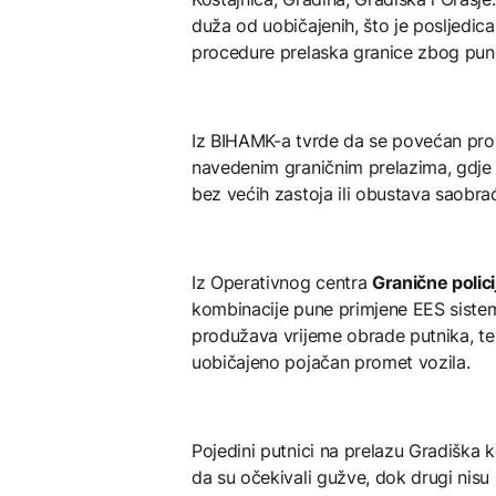
duža od uobičajenih, što je posljedica
procedure prelaska granice zbog pune
Iz BIHAMK-a tvrde da se povećan prom
navedenim graničnim prelazima, gdje 
bez većih zastoja ili obustava saobrać
Iz Operativnog centra
Granične polici
kombinacije pune primjene EES sistem
produžava vrijeme obrade putnika, te
uobičajeno pojačan promet vozila.
Pojedini putnici na prelazu Gradiška ko
da su očekivali gužve, dok drugi nisu