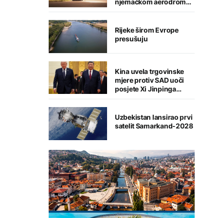
njemačkom aerodromu,
sumnja se na Rusiju
Rijeke širom Evrope
presušuju
Kina uvela trgovinske
mjere protiv SAD uoči
posjete Xi Jinpinga
Washingtonu
Uzbekistan lansirao prvi
satelit Samarkand-2028