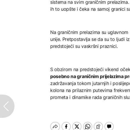
sistema na svim graničnim prelazima. P
ih to uopšte i čeka na samoj granici 
Na graničnim prelazima su uglavnom p
unije. Pretpostavlja se da su to ljudi i
predstojeći su vaskršni praznici.
S obzirom na predstojeći vikend očeku
posebno na graničnim prijelazima pr
zadržavanja tokom jutarnjih i poslije
kolona na prilaznim putevima frekventn
prometa i dinamike rada graničnih slu