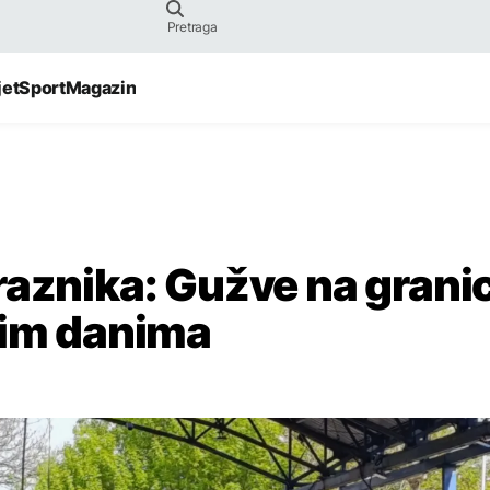
jet
Sport
Magazin
raznika: Gužve na granic
nim danima