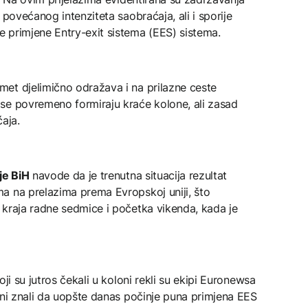
 povećanog intenziteta saobraćaja, ali i sporije
 primjene Entry-exit sistema (EES) sistema.
et djelimično odražava i na prilazne ceste
se povremeno formiraju kraće kolone, ali zasad
aja.
je BiH
navode da je trenutna situacija rezultat
a na prelazima prema Evropskoj uniji, što
 kraja radne sedmice i početka vikenda, kada je
ji su jutros čekali u koloni rekli su ekipi Euronewsa
 ni znali da uopšte danas počinje puna primjena EES