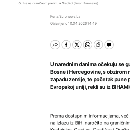
septembra: Stiže
AKTUELNO
AKTUELNO
Umjesto X-a popunjava
vojske
Gužve na graničnom prelazu u Gradišci (Izvor: Euronews)
evropski pozorišni
se kružić, izdata
spektakl “Brechtovi
uputstva za skreniranje
Hirošima obilježava
Požar se širi Bijeljinom,
duhovi”
Fena/Euronews.ba
godišnjicu atomskog
zatvorena obilaznica
AKTUELNO
bombardovanja: Poziv
Objavljeno
10.04.2026 14:49
na ukidanje nuklearnog
Plan da se u Crnoj Gori
oružja
AKTUELNO
prave centri za prihvat
TEHNOLOGIJA
migranata? Spajić:
Požar se širi Bijeljinom,
Nismo vodili pregovore
Dio rakete SpaceX
zatvorena obilaznica
velikom brzinom pada
FOKUS
na Mjesec
Žedni za novcem: Koje bi
U narednim danima očekuju se gu
nove poreze EU mogla
Bosne i Hercegovine, s obzirom n
uvesti od 2028. godine?
zapadu zemlje, te početak pune p
TEHNOLOGIJA
Evropskoj uniji, rekli su iz BIHAM
Britanska kraljevska
kovnica iz elektronskog
otpada izdvaja zlato
Prema dostupnim informacijama, već od
na izlazu iz BiH, naročito na granični
Kostajnica, Gradina, Gradiška i Orašj