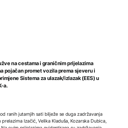
žve na cestama i graničnim prijelazima
a pojačan promet vozila prema sjeveru i
rimjene Sistema za ulazak/izlazak (EES) u
K-a.
 ranih jutarnjih sati bilježe se duga zadržavanja
m prelazima Izačić, Velika Kladuša, Kozarska Dubica,
e. Na ovim prijelazima evidentirana su zadržavanja