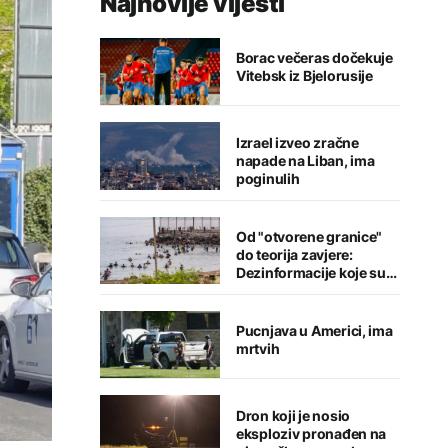
Najnovije vijesti
Borac večeras dočekuje
Vitebsk iz Bjelorusije
Izrael izveo zračne
napade na Liban, ima
poginulih
Od "otvorene granice"
do teorija zavjere:
Dezinformacije koje su
pratile krizu u Seuti
Pucnjava u Americi, ima
mrtvih
Dron koji je nosio
eksploziv pronađen na