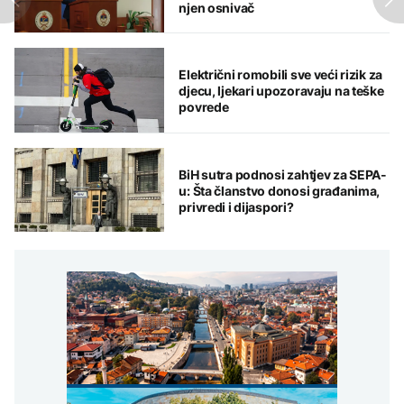
njen osnivač
Električni romobili sve veći rizik za
djecu, ljekari upozoravaju na teške
povrede
BiH sutra podnosi zahtjev za SEPA-
u: Šta članstvo donosi građanima,
privredi i dijaspori?