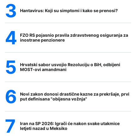
Hantavirus: Koji su simptomi i kako se prenosi?
FZO RS pojasnio pravila zdravstvenog osiguranja za
inostrane penzionere
Hrvatski sabor usvojio Rezoluciju o BiH, odbijeni
MOST-ovi amandmani
Novi zakon donosi drastične kazne za prekršaje, prvi
put definisana "obijesna vožnja"
Iran na SP 2026: Igrači će nakon svake utakmice
letjeti nazad u Meksiko