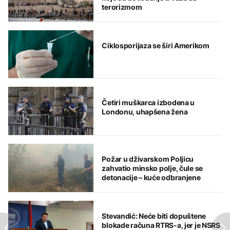
terorizmom
Ciklosporijaza se širi Amerikom
Četiri muškarca izbodena u
Londonu, uhapšena žena
Požar u dživarskom Poljicu
zahvatio minsko polje, čule se
detonacije – kuće odbranjene
Stevandić: Neće biti dopuštene
blokade računa RTRS-a, jer je NSRS