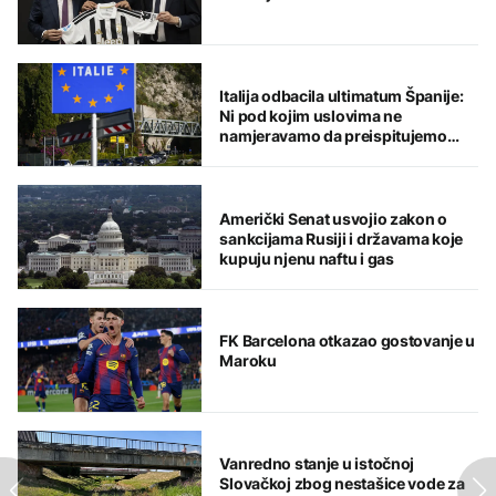
Italija odbacila ultimatum Španije:
Ni pod kojim uslovima ne
namjeravamo da preispitujemo
odluku
Američki Senat usvojio zakon o
sankcijama Rusiji i državama koje
kupuju njenu naftu i gas
FK Barcelona otkazao gostovanje u
Maroku
Vanredno stanje u istočnoj
Slovačkoj zbog nestašice vode za