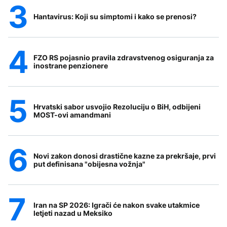
Hantavirus: Koji su simptomi i kako se prenosi?
FZO RS pojasnio pravila zdravstvenog osiguranja za
inostrane penzionere
Hrvatski sabor usvojio Rezoluciju o BiH, odbijeni
MOST-ovi amandmani
Novi zakon donosi drastične kazne za prekršaje, prvi
put definisana "obijesna vožnja"
Iran na SP 2026: Igrači će nakon svake utakmice
letjeti nazad u Meksiko