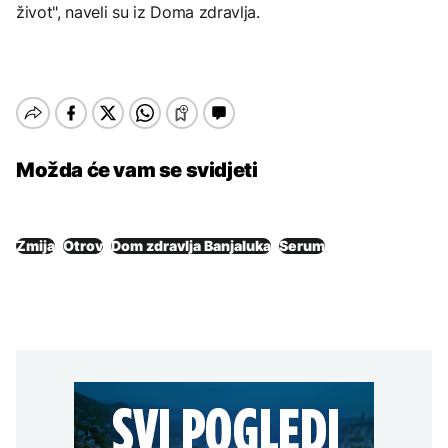
život", naveli su iz Doma zdravlja.
Možda će vam se svidjeti
Zmija
Otrov
Dom zdravlja Banjaluka
Serum