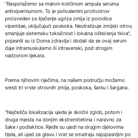
"Raspolažemo sa malom količinom ampula seruma
antiviperinumom. To je polivalentni protivotrov
proizveden za liječenje ugriza zmija iz porodice
viperidae, uključujući poskoka. Neutralizuje zmijski otrov,
smanjuje sistemsku toksičnost i lokalna oštećenja tkiva",
pojasnili su iz Doma zdravlja i dodali da se ovaj serum
daje intramuskularno ili intravenski, pod strogim
nadzorom ljekara.
Prema njihovim riječima, na našem području možemo
sresti tri vrste otrovnih zmija, poskoka, šarku i šargana.
"Najčešča lokalizacija ujeda je skočni zglob, potom i
druga mjesta na donjim ekstremitetima i naravno za
šake i podlaktice. Rjeđe su ujedi na drugim djelovima
tijela, ali ujed za glavu i vrat se smatraju najopasnijim po