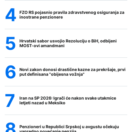
FZO RS pojasnio pravila zdravstvenog osiguranja za
inostrane penzionere
Hrvatski sabor usvojio Rezoluciju o BiH, odbijeni
MOST-ovi amandmani
Novi zakon donosi drastične kazne za prekršaje, prvi
put definisana "obijesna vožnja"
Iran na SP 2026: Igrači će nakon svake utakmice
letjeti nazad u Meksiko
Penzioneri u Republici Srpskoj u avgustu očekuju
vanredno povećanje penzija