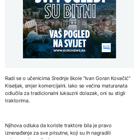
uputstva za skreniranje
Hirošima obilježava
zatvorena obilaznica
AKTUELNO
spektakl “Brechtovi
godišnjicu atomskog
duhovi”
bombardovanja: Poziv
Plan da se u Crnoj Gori
na ukidanje nuklearnog
AKTUELNO
prave centri za prihvat
oružja
migranata? Spajić:
TEHNOLOGIJA
Požar se širi Bijeljinom,
Nismo vodili pregovore
zatvorena obilaznica
Dio rakete SpaceX
FOKUS
velikom brzinom pada
na Mjesec
Žedni za novcem: Koje bi
nove poreze EU mogla
uvesti od 2028. godine?
TEHNOLOGIJA
Radi se o učenicima Srednje škole "Ivan Goran Kovačić"
Britanska kraljevska
Kiseljak, smjer komercijalni. Iako se većina maturanata
kovnica iz elektronskog
odlučila za tradicionalni luksuzni dolazak, oni su stigli
otpada izdvaja zlato
traktorima.
Njihova odluka da koriste traktore bila je pravo
iznenađenje za sve prisutne, koji su ih nagradili