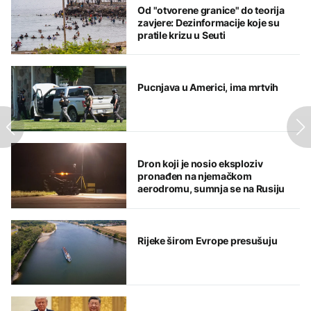
Od "otvorene granice" do teorija
zavjere: Dezinformacije koje su
pratile krizu u Seuti
Pucnjava u Americi, ima mrtvih
Dron koji je nosio eksploziv
pronađen na njemačkom
aerodromu, sumnja se na Rusiju
Rijeke širom Evrope presušuju