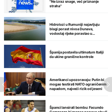
"Ne izraz snage, već priznanje
straha"
Hidrolozi u Rumuniji najavljuju
blagi porast nivoa Dunava,
vodostaj rijeke porastao u
Mađarskoj
Španija postavila ultimatum Italiji
da ukine granične kontrole
Amerikanci upozoravaju: Putin bi
mogao testirati NATO ograničenim
napadom, najveći rizik od jeseni
Španci lansirali bombu: Facundo
Campazzo bi mogao ponovo obući