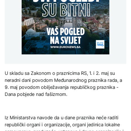
Vanredno stanje u
Gori više od 40 hektara,
Perseidi stiže sredinom
planinarenje i svinjokolj
istočnoj Slovačkoj zbog
na terenu vatrogasci i Air
augusta
nematerijalnom
nestašice vode za piće
Tractori
kulturnom baštinom
AKTUELNO
Izbio požar u Grudama:
TEHNOLOGIJA
Gori više od 40 hektara,
AKTUELNO
na terenu vatrogasci i Air
Istorijska presuda protiv
Tractori
Mete, zbog ugrožavanja
Apelacioni sud blokirao
djece moraju platiti 942
izgradnju Trumpove
miliona dolara
balske dvorane
U skladu sa Zakonom o praznicima RS, 1. i 2. maj su
KULTURA
neradni dani povodom Međunarodnog praznika rada, a
Rat i pijesak prijete
9. maj povodom obilježavanja republičkog praznika -
drevnim piramidama
Dana pobjede nad fašizmom.
Meroe u Sudanu
Iz Ministarstva navode da u dane praznika neće raditi
republički organi i organizacije, organi jedinica lokalne