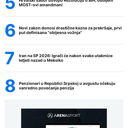
Hrvatski sabor usvojio Rezoluciju o BiH, odbijeni
MOST-ovi amandmani
Novi zakon donosi drastične kazne za prekršaje, prvi
put definisana "obijesna vožnja"
Iran na SP 2026: Igrači će nakon svake utakmice
letjeti nazad u Meksiko
Penzioneri u Republici Srpskoj u avgustu očekuju
vanredno povećanje penzija