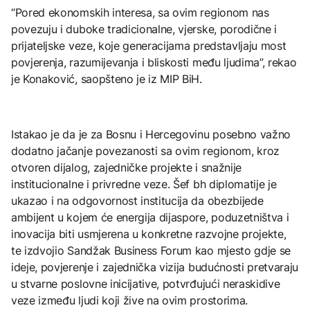
“Pored ekonomskih interesa, sa ovim regionom nas
povezuju i duboke tradicionalne, vjerske, porodične i
prijateljske veze, koje generacijama predstavljaju most
povjerenja, razumijevanja i bliskosti među ljudima”, rekao
je Konaković, saopšteno je iz MIP BiH.
Istakao je da je za Bosnu i Hercegovinu posebno važno
dodatno jačanje povezanosti sa ovim regionom, kroz
otvoren dijalog, zajedničke projekte i snažnije
institucionalne i privredne veze. Šef bh diplomatije je
ukazao i na odgovornost institucija da obezbijede
ambijent u kojem će energija dijaspore, poduzetništva i
inovacija biti usmjerena u konkretne razvojne projekte,
te izdvojio Sandžak Business Forum kao mjesto gdje se
ideje, povjerenje i zajednička vizija budućnosti pretvaraju
u stvarne poslovne inicijative, potvrđujući neraskidive
veze između ljudi koji žive na ovim prostorima.