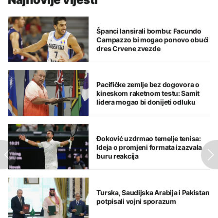
Španci lansirali bombu: Facundo
Campazzo bi mogao ponovo obući
dres Crvene zvezde
Pacifičke zemlje bez dogovora o
kineskom raketnom testu: Samit
lidera mogao bi donijeti odluku
Đoković uzdrmao temelje tenisa:
Ideja o promjeni formata izazvala
buru reakcija
Turska, Saudijska Arabija i Pakistan
potpisali vojni sporazum