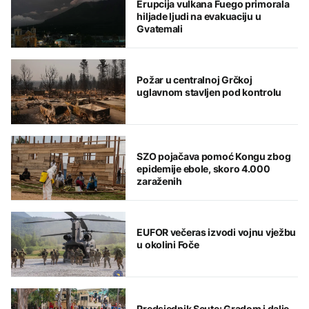
Erupcija vulkana Fuego primorala
hiljade ljudi na evakuaciju u
Gvatemali
Požar u centralnoj Grčkoj
uglavnom stavljen pod kontrolu
SZO pojačava pomoć Kongu zbog
epidemije ebole, skoro 4.000
zaraženih
EUFOR večeras izvodi vojnu vježbu
u okolini Foče
Predsjednik Seute: Gradom i dalje