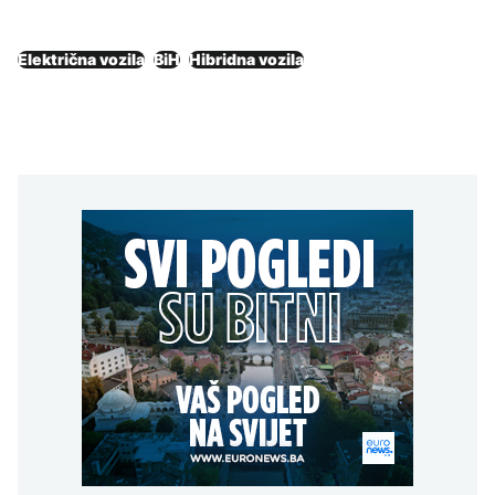
Električna vozila
BiH
Hibridna vozila