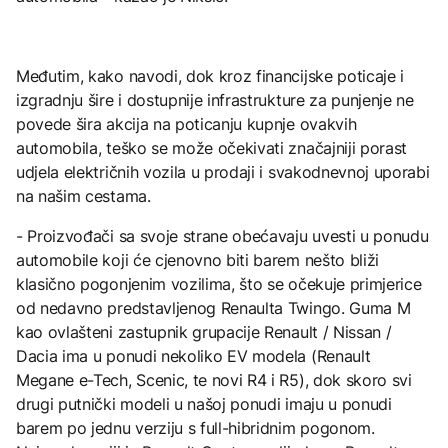
Međutim, kako navodi, dok kroz financijske poticaje i
izgradnju šire i dostupnije infrastrukture za punjenje ne
povede šira akcija na poticanju kupnje ovakvih
automobila, teško se može očekivati značajniji porast
udjela električnih vozila u prodaji i svakodnevnoj uporabi
na našim cestama.
- Proizvođači sa svoje strane obećavaju uvesti u ponudu
automobile koji će cjenovno biti barem nešto bliži
klasično pogonjenim vozilima, što se očekuje primjerice
od nedavno predstavljenog Renaulta Twingo. Guma M
kao ovlašteni zastupnik grupacije Renault / Nissan /
Dacia ima u ponudi nekoliko EV modela (Renault
Megane e-Tech, Scenic, te novi R4 i R5), dok skoro svi
drugi putnički modeli u našoj ponudi imaju u ponudi
barem po jednu verziju s full-hibridnim pogonom.