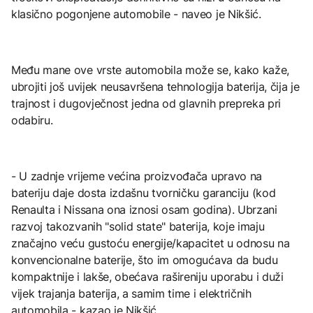
klasično pogonjene automobile - naveo je Nikšić.
Među mane ove vrste automobila može se, kako kaže,
ubrojiti još uvijek neusavršena tehnologija baterija, čija je
trajnost i dugovječnost jedna od glavnih prepreka pri
odabiru.
- U zadnje vrijeme većina proizvođača upravo na
bateriju daje dosta izdašnu tvorničku garanciju (kod
Renaulta i Nissana ona iznosi osam godina). Ubrzani
razvoj takozvanih "solid state" baterija, koje imaju
značajno veću gustoću energije/kapacitet u odnosu na
konvencionalne baterije, što im omogućava da budu
kompaktnije i lakše, obećava rašireniju uporabu i duži
vijek trajanja baterija, a samim time i električnih
automobila - kazao je Nikšić.