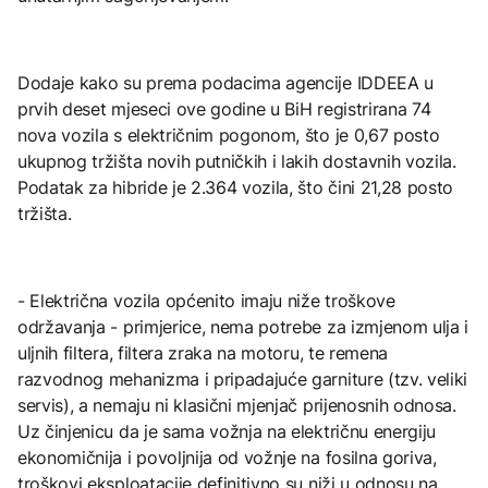
Dodaje kako su prema podacima agencije IDDEEA u
prvih deset mjeseci ove godine u BiH registrirana 74
nova vozila s električnim pogonom, što je 0,67 posto
ukupnog tržišta novih putničkih i lakih dostavnih vozila.
Podatak za hibride je 2.364 vozila, što čini 21,28 posto
tržišta.
- Električna vozila općenito imaju niže troškove
održavanja - primjerice, nema potrebe za izmjenom ulja i
uljnih filtera, filtera zraka na motoru, te remena
razvodnog mehanizma i pripadajuće garniture (tzv. veliki
servis), a nemaju ni klasični mjenjač prijenosnih odnosa.
Uz činjenicu da je sama vožnja na električnu energiju
ekonomičnija i povoljnija od vožnje na fosilna goriva,
troškovi eksploatacije definitivno su niži u odnosu na