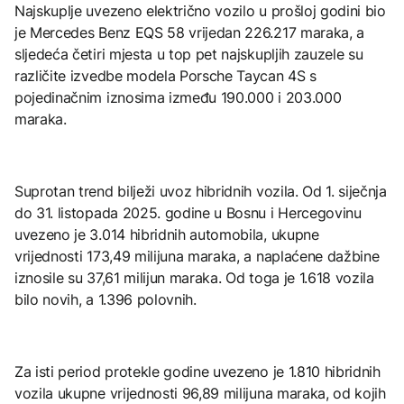
Najskuplje uvezeno električno vozilo u prošloj godini bio
je Mercedes Benz EQS 58 vrijedan 226.217 maraka, a
sljedeća četiri mjesta u top pet najskupljih zauzele su
različite izvedbe modela Porsche Taycan 4S s
pojedinačnim iznosima između 190.000 i 203.000
maraka.
Suprotan trend bilježi uvoz hibridnih vozila. Od 1. siječnja
do 31. listopada 2025. godine u Bosnu i Hercegovinu
uvezeno je 3.014 hibridnih automobila, ukupne
vrijednosti 173,49 milijuna maraka, a naplaćene dažbine
iznosile su 37,61 milijun maraka. Od toga je 1.618 vozila
bilo novih, a 1.396 polovnih.
Za isti period protekle godine uvezeno je 1.810 hibridnih
vozila ukupne vrijednosti 96,89 milijuna maraka, od kojih