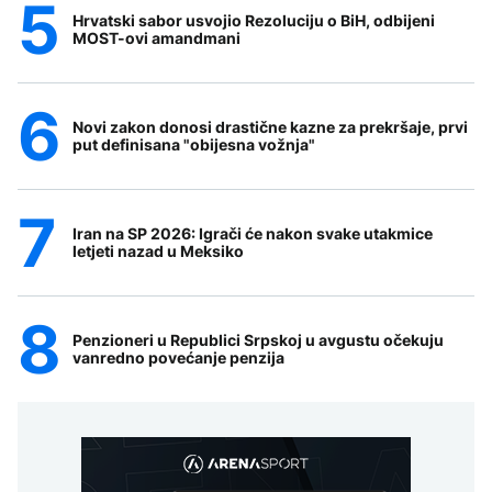
Hrvatski sabor usvojio Rezoluciju o BiH, odbijeni
MOST-ovi amandmani
Novi zakon donosi drastične kazne za prekršaje, prvi
put definisana "obijesna vožnja"
Iran na SP 2026: Igrači će nakon svake utakmice
letjeti nazad u Meksiko
Penzioneri u Republici Srpskoj u avgustu očekuju
vanredno povećanje penzija