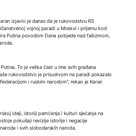
aran izjavio je danas da je rukovodstvu RS
ličanstvenoj vojnoj paradi u Moskvi i prijemu kod
mira Putina povodom Dana pobjede nad fašizmom,
aroda.
Putina. To je velika čast u ime svih građana
Naše rukovodstvo je prisustvom na paradi pokazalo
m Federacijom i ruskim narodom", rekao je Karan
koj ideji, istoriji pamćenja i kulturi sjećanja na
toje pokušaji revizije istorije i negacije
 naroda i svih slobodarskih naroda.