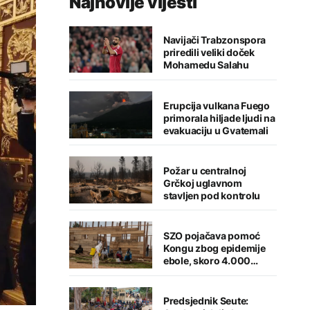
Najnovije vijesti
Navijači Trabzonspora
priredili veliki doček
Mohamedu Salahu
Erupcija vulkana Fuego
primorala hiljade ljudi na
evakuaciju u Gvatemali
Požar u centralnoj
Grčkoj uglavnom
stavljen pod kontrolu
SZO pojačava pomoć
Kongu zbog epidemije
ebole, skoro 4.000
zaraženih
Predsjednik Seute: