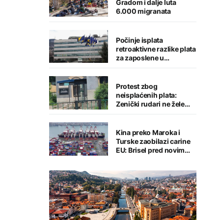
Gradom i dalje luta
6.000 migranata
Počinje isplata
retroaktivne razlike plata
za zaposlene u
institucijama BiH
Protest zbog
neisplaćenih plata:
Zenički rudari ne žele
napustiti jamu
"Raspotočje"
Kina preko Maroka i
Turske zaobilazi carine
EU: Brisel pred novim
trgovinskim izazovom