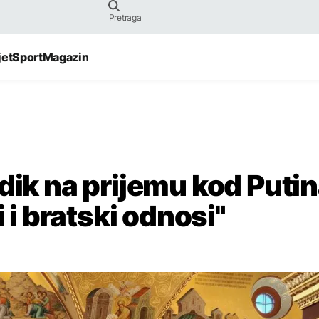
jet
Sport
Magazin
dik na prijemu kod Putin
i i bratski odnosi"