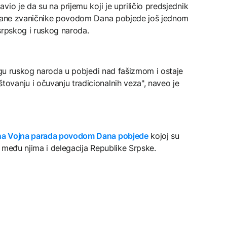
io je da su na prijemu koji je upriličio predsjednik
strane zvaničnike povodom Dana pobjede još jednom
 srpskog i ruskog naroda.
logu ruskog naroda u pobjedi nad fašizmom i ostaje
vanju i očuvanju tradicionalnih veza", naveo je
ana Vojna parada povodom Dana pobjede
kojoj su
e, među njima i delegacija Republike Srpske.