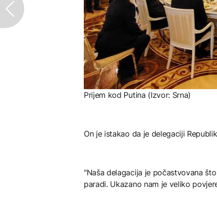
Prijem kod Putina (Izvor: Srna)
On je istakao da je delegaciji Republ
"Naša delagacija je počastvovana što j
paradi. Ukazano nam je veliko povjeren