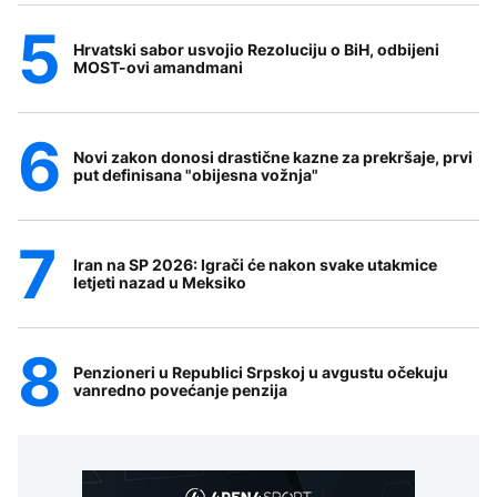
Hrvatski sabor usvojio Rezoluciju o BiH, odbijeni
MOST-ovi amandmani
Novi zakon donosi drastične kazne za prekršaje, prvi
put definisana "obijesna vožnja"
Iran na SP 2026: Igrači će nakon svake utakmice
letjeti nazad u Meksiko
Penzioneri u Republici Srpskoj u avgustu očekuju
vanredno povećanje penzija