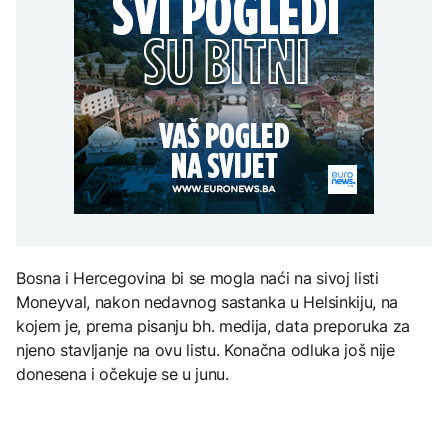
Redovi na aerodromima i
djece moraju platiti 942
graničnim prelazima u
miliona dolara
Nuklearka Krško
EU: Koja je svrha EES
DRUŠTVO
smanjuje proizvodnju
sistema ako se isključuje
zbog niskog vodostaja i
čim je preopterećen?
Počela isplata penzija u
visokih temperatura
RS
Save
KULTURA
BIZNIS
Rat i pijesak prijete
drevnim piramidama
Skočile cijene nafte na
Meroe u Sudanu
svjetskom tržištu, hoće li
se to odraziti na BiH
ZANIMLJIVOSTI
Bosna i Hercegovina bi se mogla naći na sivoj listi
Rihanna radi na novom
Moneyval, nakon nedavnog sastanka u Helsinkiju, na
albumu
kojem je, prema pisanju bh. medija, data preporuka za
njeno stavljanje na ovu listu. Konačna odluka još nije
donesena i očekuje se u junu.