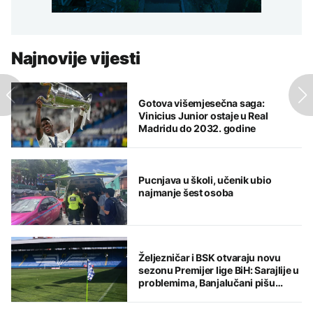
Najnovije vijesti
Gotova višemjesečna saga:
Vinicius Junior ostaje u Real
Madridu do 2032. godine
Pucnjava u školi, učenik ubio
najmanje šest osoba
Željezničar i BSK otvaraju novu
sezonu Premijer lige BiH: Sarajlije u
problemima, Banjalučani pišu
istoriju