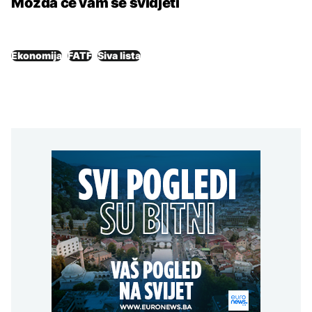
Možda će vam se svidjeti
Ekonomija
FATF
Siva lista