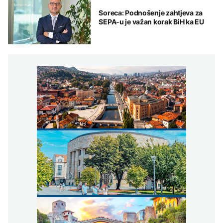
Soreca: Podnošenje zahtjeva za
SEPA-u je važan korak BiH ka EU