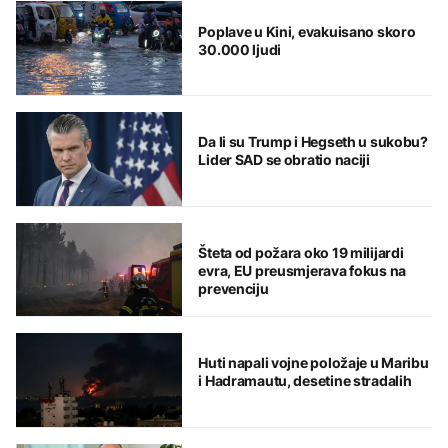
Poplave u Kini, evakuisano skoro
30.000 ljudi
Da li su Trump i Hegseth u sukobu?
Lider SAD se obratio naciji
Šteta od požara oko 19 milijardi
evra, EU preusmjerava fokus na
prevenciju
Huti napali vojne položaje u Maribu
i Hadramautu, desetine stradalih