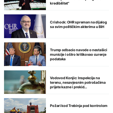
kredibilitet"
Crishock: OHR spreman na dijalog
sa svim političkim akterima u BiH
Trump odbacio navode o nestašici
municije i oštro kritikovao curenje
podataka
Vodovod Konjic: Inspekcija na
terenu, nesavjesnim potrošačima
prijete kazne i prekid
vodosnabdijevanja
Požari kod Trebinja pod kontrolom