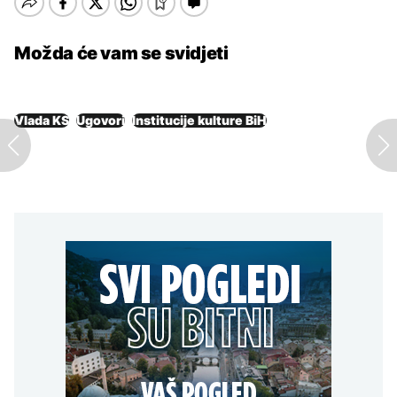
Možda će vam se svidjeti
Vlada KS
Ugovori
Institucije kulture BiH