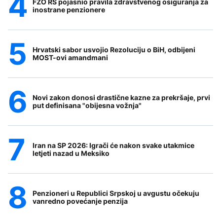
FZO RS pojasnio pravila zdravstvenog osiguranja za
inostrane penzionere
Hrvatski sabor usvojio Rezoluciju o BiH, odbijeni
MOST-ovi amandmani
Novi zakon donosi drastične kazne za prekršaje, prvi
put definisana "obijesna vožnja"
Iran na SP 2026: Igrači će nakon svake utakmice
letjeti nazad u Meksiko
Penzioneri u Republici Srpskoj u avgustu očekuju
vanredno povećanje penzija