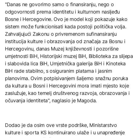
"Danas ne govorimo samo o finansiranju, nego o
odgovornosti prema identitetu i kulturnom nasljeđu
Bosne i Hercegovine. Ovo je model koji pokazuje kako
sistem može funkcionisati kada postoji politička volja.
Zahvaljujući Zakonu o privremenom sufinansiranju
institucija kulture i obrazovanja od značaja za Bosnu i
Hercegovinu, danas Muzej književnosti i pozorišne
umjetnosti BiH, Historijski muzej BiH, Biblioteka za slijepa
i slabovida lica BiH, Umjetnička galerija BiH i Kinoteka
BiH rade stabilno, s osiguranim platama i jasnim
planovima. Ovim potpisivanjem šaljemo snažnu poruka
da kultura u Bosni i Hercegovini mora imati mjesto koje
zaslužuje, kao temelj društvenog razvoja, obrazovanja i
očuvanja identiteta", naglasio je Magoda.
Dodao je da osim ove vrste podrške, Ministarstvo
kulture i sporta KS kontinuirano ulaže i u unapređenje