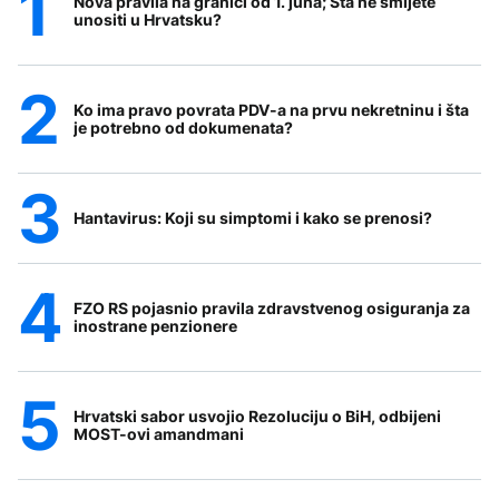
Nova pravila na granici od 1. juna; Šta ne smijete
unositi u Hrvatsku?
Ko ima pravo povrata PDV-a na prvu nekretninu i šta
je potrebno od dokumenata?
Hantavirus: Koji su simptomi i kako se prenosi?
FZO RS pojasnio pravila zdravstvenog osiguranja za
inostrane penzionere
Hrvatski sabor usvojio Rezoluciju o BiH, odbijeni
MOST-ovi amandmani