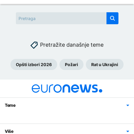
Pretražite današnje teme
Opšti izbori 2026
Požari
Rat u Ukrajini
Teme
Bosna i Hercegovina
Region
Svijet
Sport
Magazin
Više