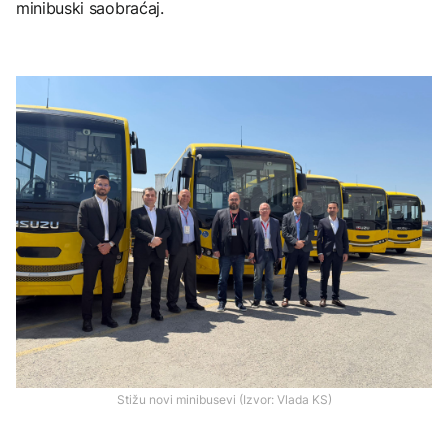
minibuski saobraćaj.
Stižu novi minibusevi (Izvor: Vlada KS)