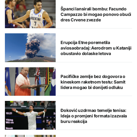
Španci lansirali bombu: Facundo
Campazzo bi mogao ponovo obući
dres Crvene zvezde
Erupcija Etne poremetila
aviosaobraćaj: Aerodrom u Kataniji
obustavio dolaske letova
Pacifičke zemlje bez dogovora o
kineskom raketnom testu: Samit
lidera mogao bi donijeti odluku
Đoković uzdrmao temelje tenisa:
Ideja o promjeni formata izazvala
buru reakcija