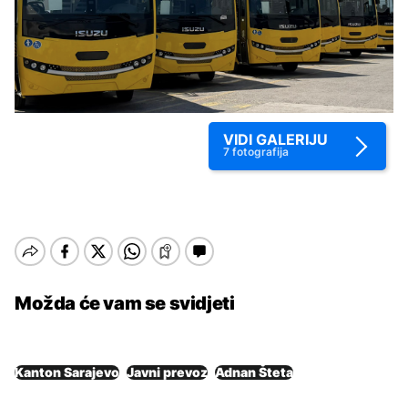
VIDI GALERIJU
7
fotografija
Možda će vam se svidjeti
Kanton Sarajevo
Javni prevoz
Adnan Šteta