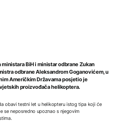
ministara BiH i ministar odbrane Zukan
inistra odbrane Aleksandrom Goganovićem, u
enim Američkim Državama posjetio je
vjetskih proizvođača helikoptera.
 obavi testni let u helikopteru istog tipa koji će
 te se neposredno upoznao s njegovim
stima.