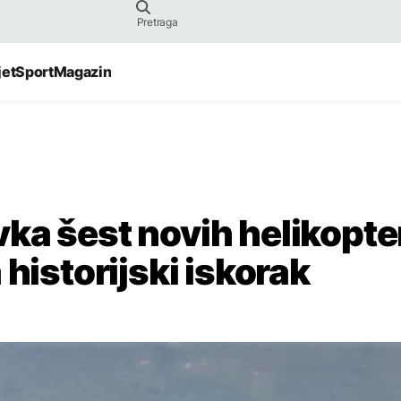
jet
Sport
Magazin
ka šest novih helikopte
 historijski iskorak