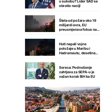
u sukobu? Lider SAD se
obratio naciji
Šteta od požara oko 19
milijardi evra, EU
preusmjerava fokus na
prevenciju
Huti napali vojne
položaje u Maribu i
Hadramautu, desetine
stradalih
Soreca: Podnošenje
zahtjeva za SEPA-u je
važan korak BiH ka EU