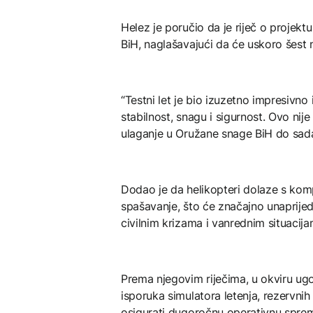
Helez je poručio da je riječ o projekt
BiH, naglašavajući da će uskoro šest 
“Testni let je bio izuzetno impresivno
stabilnost, snagu i sigurnost. Ovo nije
ulaganje u Oružane snage BiH do sada“
Dodao je da helikopteri dolaze s ko
spašavanje, što će značajno unaprijedi
civilnim krizama i vanrednim situacija
Prema njegovim riječima, u okviru ugo
isporuka simulatora letenja, rezervnih
osigurati dugoročnu operativnu spre