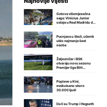
Najnovije vijesti
Gotova višemjesečna
saga: Vinicius Junior
ostaje u Real Madridu do
2032. godine
Pucnjava u školi, učenik
ubio najmanje šest
osoba
Željezničar i BSK
otvaraju novu sezonu
Premijer lige BiH:
Sarajlije u problemima,
Banjalučani pišu istoriju
Poplave u Kini,
evakuisano skoro
30.000 ljudi
Da li su Trump i Hegseth