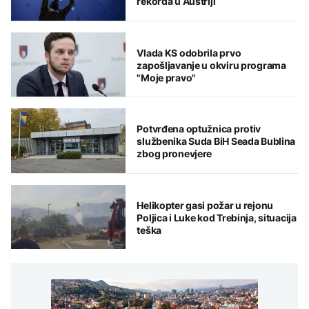
rekorda u Austriji
Vlada KS odobrila prvo
zapošljavanje u okviru programa
"Moje pravo"
Potvrđena optužnica protiv
službenika Suda BiH Seada Bublina
zbog pronevjere
Helikopter gasi požar u rejonu
Poljica i Luke kod Trebinja, situacija
teška