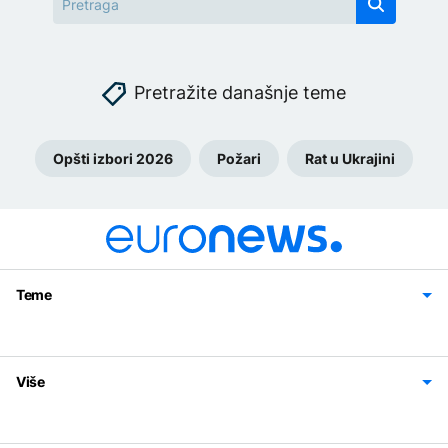
Pretražite današnje teme
Opšti izbori 2026
Požari
Rat u Ukrajini
Teme
Bosna i Hercegovina
Region
Svijet
Sport
Magazin
Više
Impressum
Kontakt