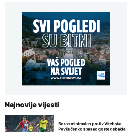
Najnovije vijesti
Borac minimalan protiv Vitebska,
Pavljučenko spasao goste debakla