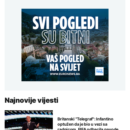
Najnovije vijesti
Britanski "Telegraf": Infantino
optužen da je bio u vezi sa
radnicom, FIFA odbacila navode