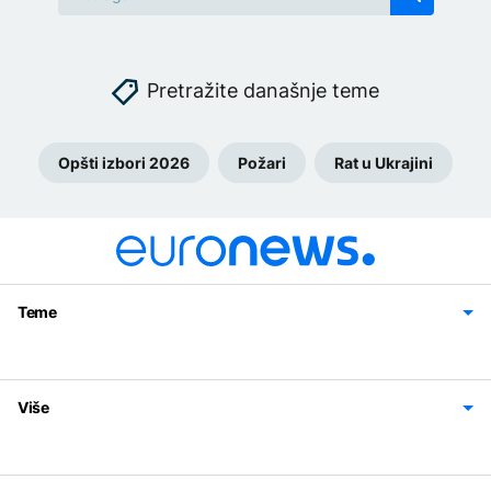
Pretražite današnje teme
Opšti izbori 2026
Požari
Rat u Ukrajini
Teme
Bosna i Hercegovina
Region
Svijet
Sport
Magazin
Više
Impressum
Kontakt
Politika privatnosti
Uslovi korišćenja