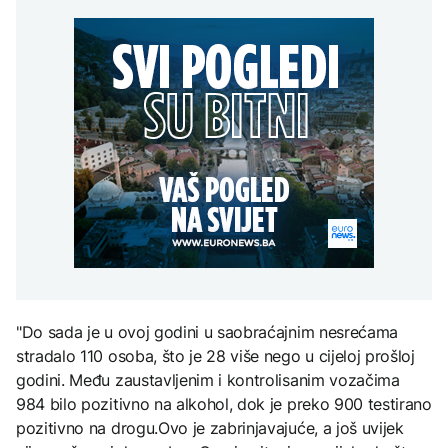
Predsjednik Kolumbije
Sarajevo Film Festival
objavio rat kartelima,
Zelenski stigao u Srbiju
Trump mu šalje milijardu
DRUŠTVO
dolara
Stiže osvježenje: Danas
oblačno sa kišom
ZANIMLJIVOSTI
AKTUELNO
Pripremite se za nebeski
spektakl: Kiša meteora
Rusi gađali Kijevsku
Perseidi stiže sredinom
oblast, Ukrajinci
augusta
rafineriju nafte - ima
nastradalih
TEHNOLOGIJA
Istorijska presuda protiv
Mete, zbog ugrožavanja
djece moraju platiti 942
"Do sada je u ovoj godini u saobraćajnim nesrećama
miliona dolara
stradalo 110 osoba, što je 28 više nego u cijeloj prošloj
godini. Među zaustavljenim i kontrolisanim vozačima
984 bilo pozitivno na alkohol, dok je preko 900 testirano
pozitivno na drogu.Ovo je zabrinjavajuće, a još uvijek