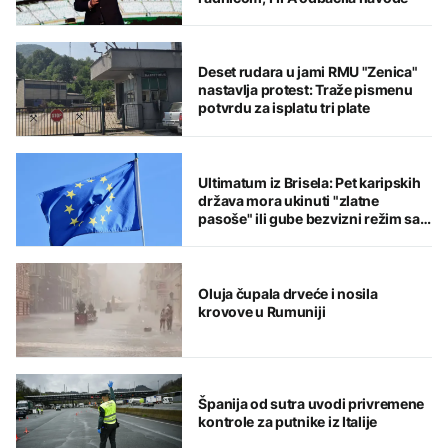
Deset rudara u jami RMU "Zenica"
nastavlja protest: Traže pismenu
potvrdu za isplatu tri plate
Ultimatum iz Brisela: Pet karipskih
država mora ukinuti "zlatne
pasoše" ili gube bezvizni režim sa
EU
Oluja čupala drveće i nosila
krovove u Rumuniji
Španija od sutra uvodi privremene
kontrole za putnike iz Italije