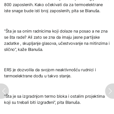
800 zaposlenih. Kako očekivati da za termoelektrane
iste snage bude isti broj zaposlenih, pita se Blanuša.
“Šta je sa onim radnicima koji dolaze na posao a ne zna
se šta rade? Ali zato se zna da imaju jasne partijske
zadatke , skupljanje glasova, učestvovanje na mitinzima i
slično”, kaže Blanuša.
ERS je dozvolila da svojom neaktivnošću rudnici i
termoelektrane dođu u takvo stanje.
“Šta je sa izgradnjom termo bloka i ostalim projektima
koji su trebali biti izgrađeni”, pita Blanuša.