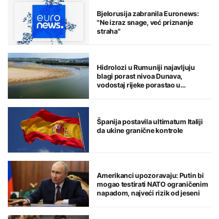
Bjelorusija zabranila Euronews:
"Ne izraz snage, već priznanje
straha"
Hidrolozi u Rumuniji najavljuju
blagi porast nivoa Dunava,
vodostaj rijeke porastao u
Mađarskoj
Španija postavila ultimatum Italiji
da ukine granične kontrole
Amerikanci upozoravaju: Putin bi
mogao testirati NATO ograničenim
napadom, najveći rizik od jeseni