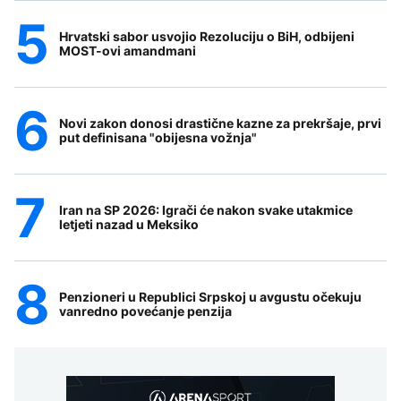
Hrvatski sabor usvojio Rezoluciju o BiH, odbijeni
MOST-ovi amandmani
Novi zakon donosi drastične kazne za prekršaje, prvi
put definisana "obijesna vožnja"
Iran na SP 2026: Igrači će nakon svake utakmice
letjeti nazad u Meksiko
Penzioneri u Republici Srpskoj u avgustu očekuju
vanredno povećanje penzija