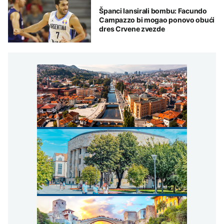
Španci lansirali bombu: Facundo
Campazzo bi mogao ponovo obući
dres Crvene zvezde