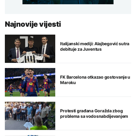
Najnovije vijesti
Italijanski mediji: Alajbegović sutra
debituje za Juventus
FK Barcelona otkazao gostovanje u
Maroku
Protesti građana Goražda zbog
problema sa vodosnabdijevanjem