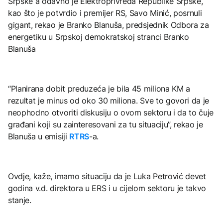
Srpske a odavno je Elektroprivreda Republike Srpske,
kao što je potvrdio i premijer RS, Savo Minić, posrnuli
gigant, rekao je Branko Blanuša, predsjednik Odbora za
energetiku u Srpskoj demokratskoj stranci Branko
Blanuša
“Planirana dobit preduzeća je bila 45 miliona KM a
rezultat je minus od oko 30 miliona. Sve to govori da je
neophodno otvoriti diskusiju o ovom sektoru i da to čuje
građani koji su zainteresovani za tu situaciju”, rekao je
Blanuša u emisiji
RTRS
-a.
Ovdje, kaže, imamo situaciju da je Luka Petrović devet
godina v.d. direktora u ERS i u cijelom sektoru je takvo
stanje.