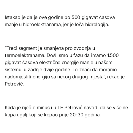
Istakao je da je ove godine po 500 gigavat časova
manje u hidroelektranama, jer je loša hidrologija.
“Treći segment je smanjena proizvodnja u
termoelektranama. Došli smo u fazu da imamo 1.500
gigavat časova električne energije manje u našem
sistemu, u zadnje dvije godine. To znači da moramo
nadomjestiti energiju sa nekog drugog mjesta”, rekao je
Petrović.
Kada je riječ o minusu u TE Petrović navodi da se više ne
kopa ugalj koji se kopao prije 20-30 godina.