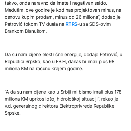
takvo, onda naravno da imate i negativan saldo.
Međutim, ove godine je kod nas projektovan minus, na
osnovu kupim prodam, minus od 26 miliona”, dodao je
Petrović tokom TV duela na
RTRS
-u sa SDS-ovim
Brankom Blanušom.
Da su nam cijene električne energije, dodaje Petrović, u
Republici Srpskoj kao u FBiH, danas bi imali plus 98
miliona KM na računu krajem godine.
“A da su nam cijene kao u Srbiji mi bismo imali plus 178
miliona KM uprkos lošoj hidrološkoj situaciji”, rekao je
v.d. generalnog direktora Elektroprivrede Republike
Srpske.