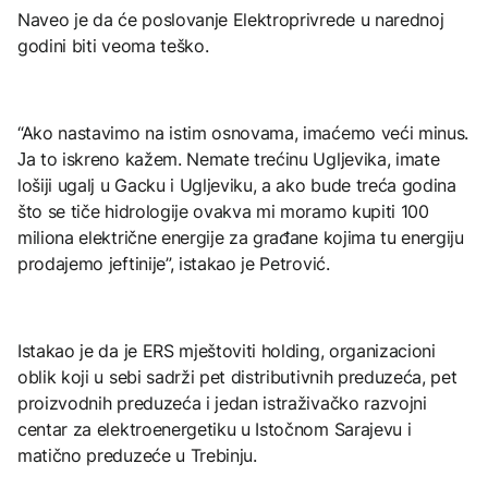
Naveo je da će poslovanje Elektroprivrede u narednoj
godini biti veoma teško.
“Ako nastavimo na istim osnovama, imaćemo veći minus.
Јa to iskreno kažem. Nemate trećinu Ugljevika, imate
lošiji ugalj u Gacku i Ugljeviku, a ako bude treća godina
što se tiče hidrologije ovakva mi moramo kupiti 100
miliona električne energije za građane kojima tu energiju
prodajemo jeftinije”, istakao je Petrović.
Istakao je da je ERS mještoviti holding, organizacioni
oblik koji u sebi sadrži pet distributivnih preduzeća, pet
proizvodnih preduzeća i jedan istraživačko razvojni
centar za elektroenergetiku u Istočnom Sarajevu i
matično preduzeće u Trebinju.