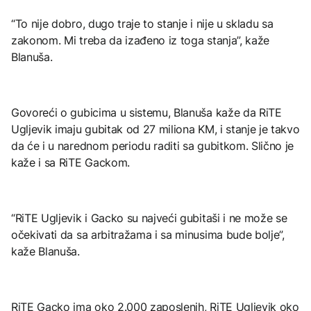
“To nije dobro, dugo traje to stanje i nije u skladu sa
zakonom. Mi treba da izađeno iz toga stanja”, kaže
Blanuša.
Govoreći o gubicima u sistemu, Blanuša kaže da RiTE
Ugljevik imaju gubitak od 27 miliona KM, i stanje je takvo
da će i u narednom periodu raditi sa gubitkom. Slično je
kaže i sa RiTE Gackom.
“RiTE Ugljevik i Gacko su najveći gubitaši i ne može se
očekivati da sa arbitražama i sa minusima bude bolje”,
kaže Blanuša.
RiTE Gacko ima oko 2.000 zaposlenih, RiTE Ugljevik oko