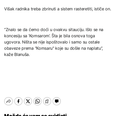
Višak radnika treba zbrinuti a sistem rasteretiti, ističe on.
“Znalo se da ćemo doći u ovakvu sitauciju. Išlo se na
koncesiju sa ‘Komsarom’. Šta je bila osnova toga
ugovora. Ništa se nije ispoštovalo i samo su ostale
obaveze prema "Komsaru" koje su došle na naplatu”,
kaže Blanuša.
Možda će vam se svidjeti