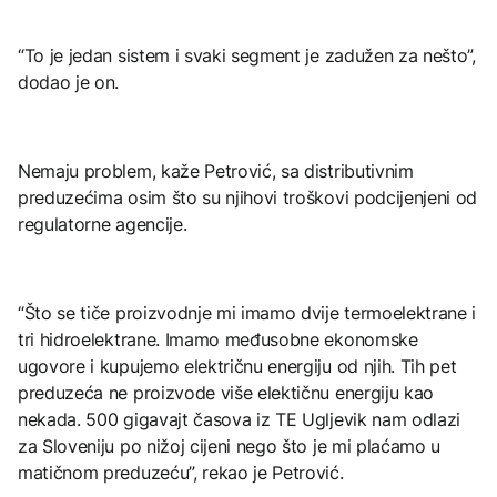
“To je jedan sistem i svaki segment je zadužen za nešto”,
dodao je on.
Nemaju problem, kaže Petrović, sa distributivnim
preduzećima osim što su njihovi troškovi podcijenjeni od
regulatorne agencije.
“Što se tiče proizvodnje mi imamo dvije termoelektrane i
tri hidroelektrane. Imamo međusobne ekonomske
ugovore i kupujemo električnu energiju od njih. Tih pet
preduzeća ne proizvode više elektičnu energiju kao
nekada. 500 gigavajt časova iz TE Ugljevik nam odlazi
za Sloveniju po nižoj cijeni nego što je mi plaćamo u
matičnom preduzeću”, rekao je Petrović.