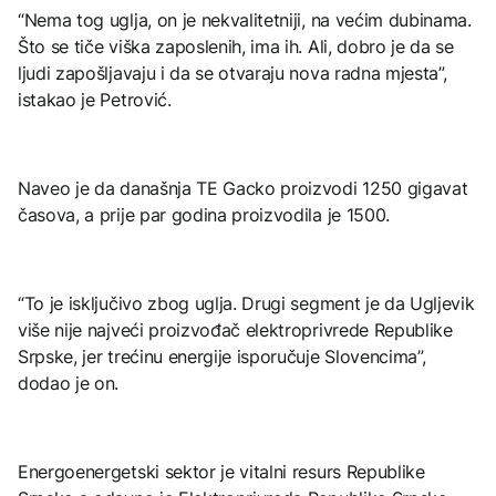
“Nema tog uglja, on je nekvalitetniji, na većim dubinama.
Što se tiče viška zaposlenih, ima ih. Ali, dobro je da se
ljudi zapošljavaju i da se otvaraju nova radna mjesta”,
istakao je Petrović.
Naveo je da današnja TE Gacko proizvodi 1250 gigavat
časova, a prije par godina proizvodila je 1500.
“To je isključivo zbog uglja. Drugi segment je da Ugljevik
više nije najveći proizvođač elektroprivrede Republike
Srpske, jer trećinu energije isporučuje Slovencima”,
dodao je on.
Energoenergetski sektor je vitalni resurs Republike