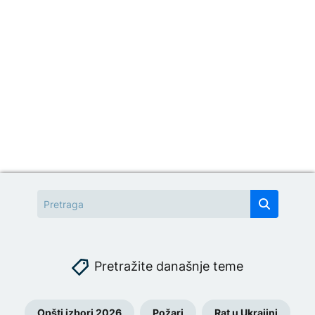
Pretražite današnje teme
Opšti izbori 2026
Požari
Rat u Ukrajini