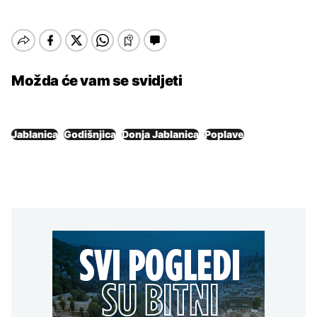
Možda će vam se svidjeti
Jablanica
Godišnjica
Donja Jablanica
Poplave