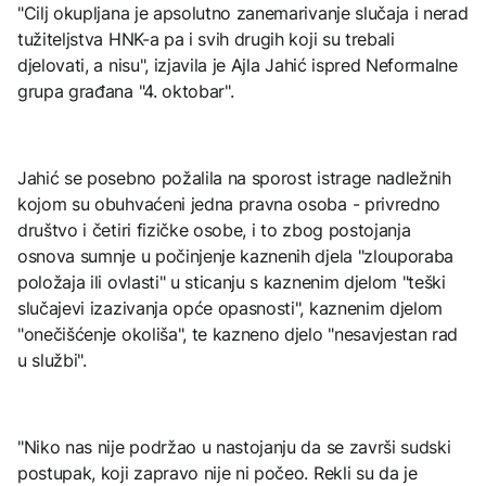
"Cilj okupljana je apsolutno zanemarivanje slučaja i nerad
tužiteljstva HNK-a pa i svih drugih koji su trebali
djelovati, a nisu", izjavila je Ajla Jahić ispred Neformalne
grupa građana "4. oktobar".
Jahić se posebno požalila na sporost istrage nadležnih
kojom su obuhvaćeni jedna pravna osoba - privredno
društvo i četiri fizičke osobe, i to zbog postojanja
osnova sumnje u počinjenje kaznenih djela "zlouporaba
položaja ili ovlasti" u sticanju s kaznenim djelom "teški
slučajevi izazivanja opće opasnosti", kaznenim djelom
"onečišćenje okoliša", te kazneno djelo "nesavjestan rad
u službi".
"Niko nas nije podržao u nastojanju da se završi sudski
postupak, koji zapravo nije ni počeo. Rekli su da je