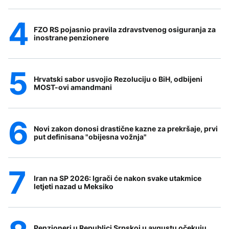
FZO RS pojasnio pravila zdravstvenog osiguranja za
inostrane penzionere
Hrvatski sabor usvojio Rezoluciju o BiH, odbijeni
MOST-ovi amandmani
Novi zakon donosi drastične kazne za prekršaje, prvi
put definisana "obijesna vožnja"
Iran na SP 2026: Igrači će nakon svake utakmice
letjeti nazad u Meksiko
Penzioneri u Republici Srpskoj u avgustu očekuju