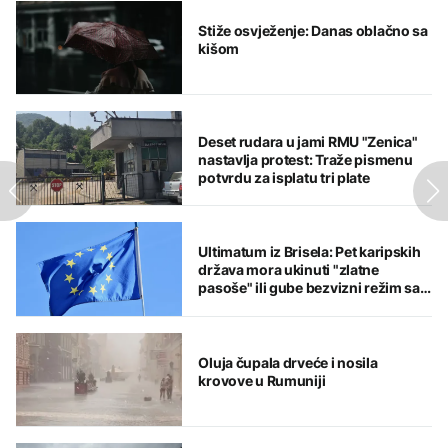
Stiže osvježenje: Danas oblačno sa
kišom
Deset rudara u jami RMU "Zenica"
nastavlja protest: Traže pismenu
potvrdu za isplatu tri plate
Ultimatum iz Brisela: Pet karipskih
država mora ukinuti "zlatne
pasoše" ili gube bezvizni režim sa
EU
Oluja čupala drveće i nosila
krovove u Rumuniji