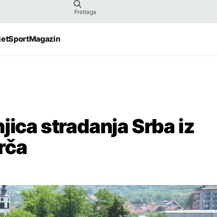
jet
Sport
Magazin
jica stradanja Srba iz
irča