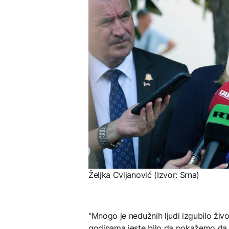
Željka Cvijanović (Izvor: Srna)
"Mnogo je nedužnih ljudi izgubilo život 
godinama jeste bilo da pokažemo da 