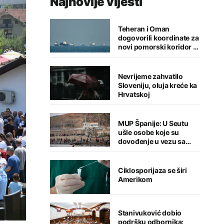
Najnovije vijesti
Teheran i Oman
dogovorili koordinate za
novi pomorski koridor u
Hormuškom moreuzu
Nevrijeme zahvatilo
Sloveniju, oluja kreće ka
Hrvatskoj
MUP Španije: U Seutu
ušle osobe koje su
dovođenje u vezu sa
terorizmom
Ciklosporijaza se širi
Amerikom
Stanivuković dobio
podršku odbornika: