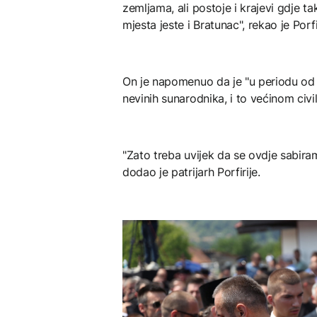
zemljama, ali postoje i krajevi gdje t
mjesta jeste i Bratunac", rekao je Porfi
On je napomenuo da je "u periodu od 
nevinih sunarodnika, i to većinom civil
"Zato treba uvijek da se ovdje sabiram
dodao je patrijarh Porfirije.