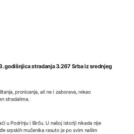
. godišnjica stradanja 3.267 Srba iz srednjeg
anja, pronicanja, ali ne i zaborava, rekao
men stradalima.
i u Podrinju i Birču. U našoj istoriji nikada nije
žđe srpskih mučenika rasuto je po svim našim