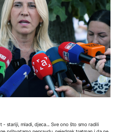
- stariji, mladi, djeca... Sve ono što smo radili
ne prihvatamo nepravdu, nejednak tretman i da ne