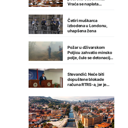
Vraća se naplata
parkinga, uvodi
zajednički račun za
komunalije i kredit od 18
Četiri muškarca
miliona KM
izbodena u Londonu,
uhapšena žena
Požar u dživarskom
Poljicu zahvatio minsko
polje, čule se detonacije
– kuće odbranjene
Stevandić: Neće biti
dopuštene blokade
računa RTRS-a, jer je
NSRS njen osnivač