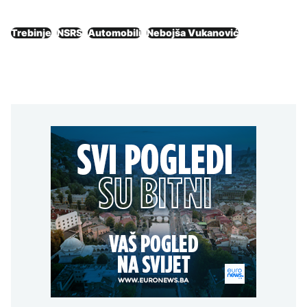
Trebinje
NSRS
Automobili
Nebojša Vukanović