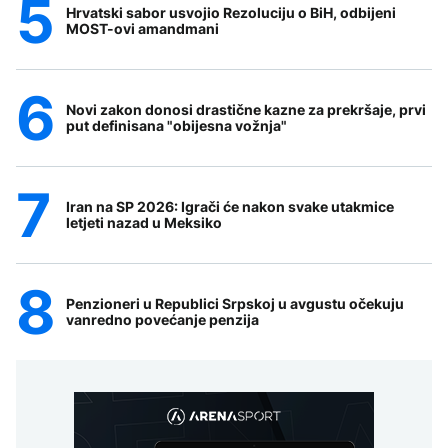
Hrvatski sabor usvojio Rezoluciju o BiH, odbijeni
MOST-ovi amandmani
Novi zakon donosi drastične kazne za prekršaje, prvi
put definisana "obijesna vožnja"
Iran na SP 2026: Igrači će nakon svake utakmice
letjeti nazad u Meksiko
Penzioneri u Republici Srpskoj u avgustu očekuju
vanredno povećanje penzija