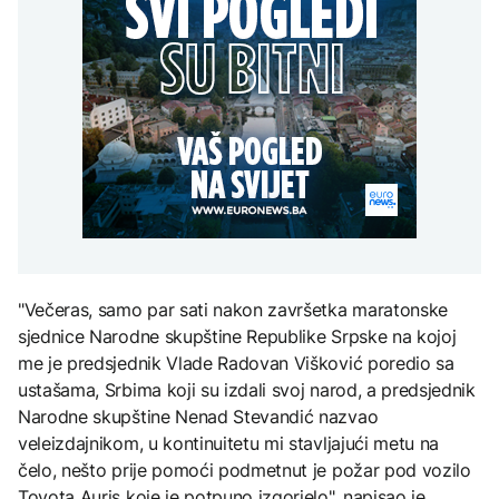
ambasadore u Hrvatskoj
Inspekcija na terenu,
i Crnoj Gori
nesavjesnim
Grgurević traži
potrošačima prijete
odgovore o planiranoj
kazne i prekid
DRUŠTVO
solarnoj elektrani u
vodosnabdijevanja
blizini Manastira Ostrog
ZDRAVLJE
Vodovod Konjic:
EVROPA
Inspekcija na terenu,
Šta je Ciklospora i da li
nesavjesnim
prijeti širenje u Evropi?
potrošačima prijete
Sudar dva tramvaja u
kazne i prekid
Njemačkoj, 25 osoba
vodosnabdijevanja
povrijeđeno
KULTURA
Sarajevo Fest početkom
septembra: Stiže
"Večeras, samo par sati nakon završetka maratonske
evropski pozorišni
sjednice Narodne skupštine Republike Srpske na kojoj
spektakl “Brechtovi
duhovi”
me je predsjednik Vlade Radovan Višković poredio sa
ustašama, Srbima koji su izdali svoj narod, a predsjednik
Narodne skupštine Nenad Stevandić nazvao
veleizdajnikom, u kontinuitetu mi stavljajući metu na
čelo, nešto prije pomoći podmetnut je požar pod vozilo
Toyota Auris koje je potpuno izgorjelo", napisao je