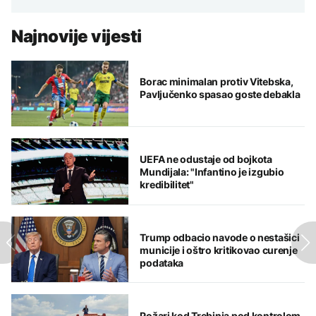
Najnovije vijesti
Borac minimalan protiv Vitebska,
Pavljučenko spasao goste debakla
UEFA ne odustaje od bojkota
Mundijala: "Infantino je izgubio
kredibilitet"
Trump odbacio navode o nestašici
municije i oštro kritikovao curenje
podataka
Požari kod Trebinja pod kontrolom