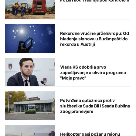
Rekordne vrućine prže Evropu: Od
hlađenja slonova u Budimpešti do
rekorda u Austriji
Vlada KS odobrila prvo
zapošljavanje u okviru programa
"Moje pravo"
Potvrđena optužnica protiv
službenika Suda BiH Seada Bublina
zbog pronevjere
Helikopter gasi požar u rejonu