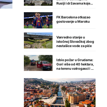
Rusiji i državama koje
kupuju njenu naftu i gas
FK Barcelona otkazao
gostovanje u Maroku
Vanredno stanje u
istočnoj Slovačkoj zbog
nestašice vode za piće
Izbio požar u Grudama:
Gori više od 40 hektara,
na terenu vatrogasci i Air
Tractori