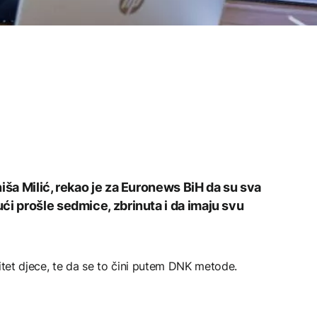
iša Milić, rekao je za Euronews BiH da su sva
ći prošle sedmice, zbrinuta i da imaju svu
ntitet djece, te da se to čini putem DNK metode.