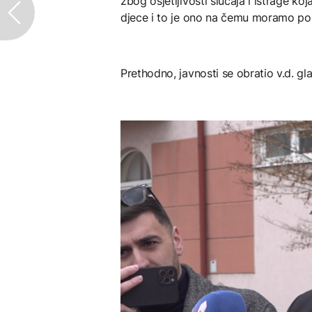
zbog osjetljivosti slučaja i istrage ko
djece i to je ono na čemu moramo pora
Prethodno, javnosti se obratio v.d. gl