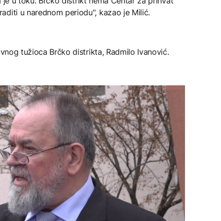
ja je u toku. Brčko distrikt nema Centar za prihvat
diti u narednom periodu", kazao je Milić.
avnog tužioca Brčko distrikta, Radmilo Ivanović.