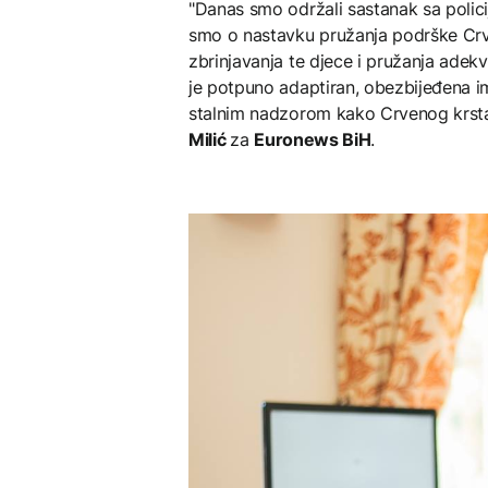
"Danas smo održali sastanak sa polic
smo o nastavku pružanja podrške Crven
zbrinjavanja te djece i pružanja adekv
je potpuno adaptiran, obezbijeđena im
stalnim nadzorom kako Crvenog krsta, t
Milić
za
Euronews BiH
.