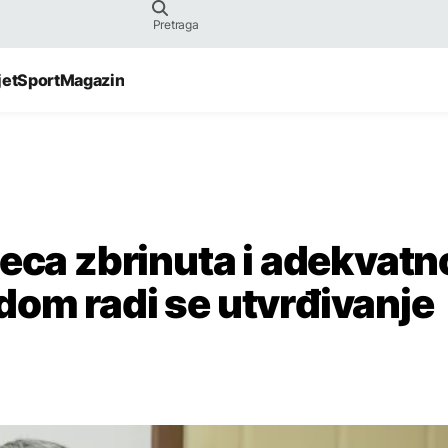
jet
Sport
Magazin
jeca zbrinuta i adekvatn
om radi se utvrđivanje