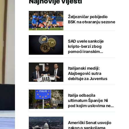
Najnovije vijesti
Željezničar pobijedio
BSK na otvaranju sezone
SAD uvele sankcije
kripto-berzi zbog
pomoći iranskim
snagama
Italijanski mediji:
Alajbegović sutra
debituje za Juventus
Italija odbacila
ultimatum Španije: Ni
pod kojim uslovima ne
namjeravamo da
preispitujemo odluku
Američki Senat usvojio
zakon o sankcijama